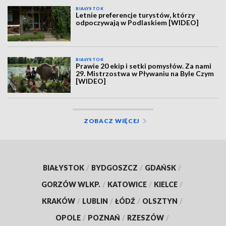
BIAŁYSTOK
Letnie preferencje turystów, którzy
odpoczywają w Podlaskiem [WIDEO]
BIAŁYSTOK
Prawie 20 ekip i setki pomysłów. Za nami
29. Mistrzostwa w Pływaniu na Byle Czym
[WIDEO]
ZOBACZ WIĘCEJ
BIAŁYSTOK
/
BYDGOSZCZ
/
GDAŃSK
/
GORZÓW WLKP.
/
KATOWICE
/
KIELCE
/
KRAKÓW
/
LUBLIN
/
ŁÓDŹ
/
OLSZTYN
/
OPOLE
/
POZNAŃ
/
RZESZÓW
/