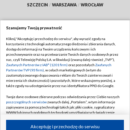
SZCZECIN
/
WARSZAWA
/
WROCŁAW
Szanujemy Twoją prywatność
Dołącz do nas:
Kliknij "Akceptuję i przechodzę do serwisu", aby wyrazić zgody na
korzystanie z technologii automatycznego śledzenia i zbierania danych,
TVP
dostęp do informacji na Twoim urządzeniu końcowym i ich
Abonament TVP
przechowywanie oraz na przetwarzanie Twoich danych osobowych przez
Regulamin TVP
nas, czyli Telewizję Polską S.A. w likwidacji (zwaną dalej również „TVP”),
Emisja w TVP
Polityka prywatności
Zaufanych Partnerów z IAB* (1201 firm)
oraz pozostałych
Zaufanych
Partnerów TVP (93 firm)
, w celach marketingowych (w tym do
Centrum informacji TVP
Moje zgody
zautomatyzowanego dopasowania reklam do Twoich zainteresowań i
mierzenia ich skuteczności) i pozostałych, które wskazujemy poniżej, a
Naziemna Telewizja Cyfrowa
Pomoc
także zgody na udostępnianie przez nas identyfikatora PPID do Google.
Sklep TVP
Biuro reklamy
Twoje dane osobowe zbierane podczas odwiedzania przez Ciebie naszych
Rada Programowa
Kontakt
poszczególnych serwisów
zwanych dalej „Portalem”, w tym informacje
zapisywane za pomocą technologii takich jak: pliki cookie, sygnalizatory
System NOS
WWW lub innych podobnych technologii umożliwiających świadczenie
dopasowanych i bezpiecznych usług, personalizację treści oraz reklam,
Informacje o nadawcy
Kanały
udostępnianie funkcji mediów społecznościowych oraz analizowanie
Akceptuję i przechodzę do serwisu
ruchu w Internecie.
Program dla prasy