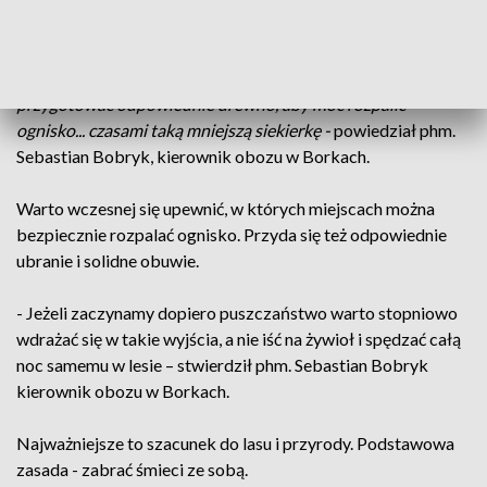
- Warto mieć takie niezbędne przyrządy. Zalecamy na
przykład tutaj jakąś finkę wziąć ze sobą, dzięki którym można
przygotować odpowiednie drewno, aby móc rozpalić
ognisko... czasami taką mniejszą siekierkę -
powiedział phm.
Sebastian Bobryk, kierownik obozu w Borkach.
Warto wczesnej się upewnić, w których miejscach można
bezpiecznie rozpalać ognisko. Przyda się też odpowiednie
ubranie i solidne obuwie.
- Jeżeli zaczynamy dopiero puszczaństwo warto stopniowo
wdrażać się w takie wyjścia, a nie iść na żywioł i spędzać całą
noc samemu w lesie – stwierdził phm. Sebastian Bobryk
kierownik obozu w Borkach.
Najważniejsze to szacunek do lasu i przyrody. Podstawowa
zasada - zabrać śmieci ze sobą.