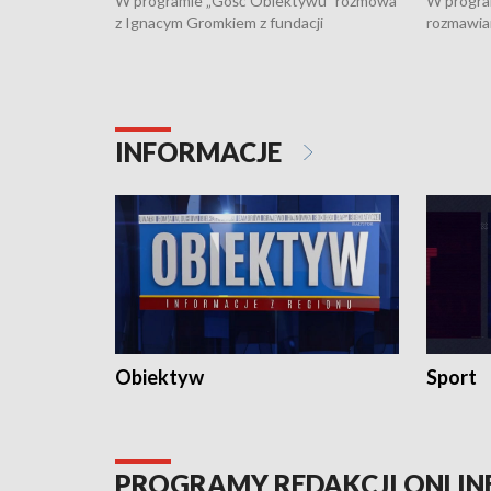
W programie „Gość Obiektywu” rozmowa
W progra
z Ignacym Gromkiem z fundacji
rozmawia
"Przystanek Autyzm" o opiece dorosłych
podlaski
osób autystycznych oraz potrzebie
zabytków 
dziennej i całodobowej opieki.
i naborze
konserwa
INFORMACJE
Obiektyw
Sport
PROGRAMY REDAKCJI ONLIN