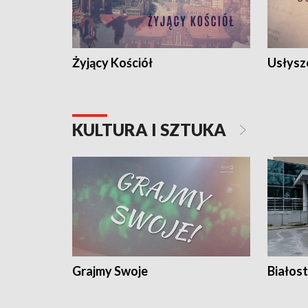
Żyjący Kościół
Usłysz
KULTURA I SZTUKA
Grajmy Swoje
Białost