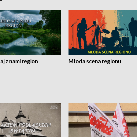
j z nami region
Młoda scena regionu