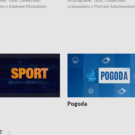
mie "Gość Obiektywu"
W programie "Gość Obiektywu"
my z Adamem Musiukiem,
rozmawiamy z Piotrem Sobolewskim
m wojewódzkim konserwatorem
Towarzystwa Amickus o możliwości
o kondycji zabytków w regionie
wsparcia osób dotkniętych przemocą
 wniosków na prace
działaniu Ośrodka Pomocy Osobom
torskie.
Pokrzywdzonym Przestępstwem.
Pogoda
E