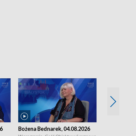
26
Bożena Bednarek, 04.08.2026
dr Katarzyna
03.08.2026