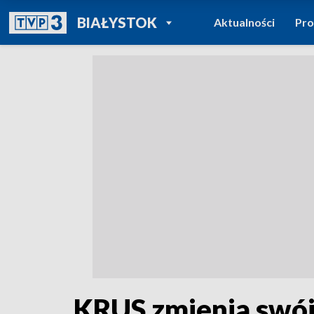
POWRÓT DO
BIAŁYSTOK
Aktualności
Pr
TVP REGIONY
KRUS zmienia swój