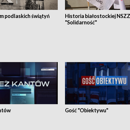
em podlaskich świątyń
Historia białostockiej NSZ
"Solidarność"
ntów
Gość "Obiektywu"