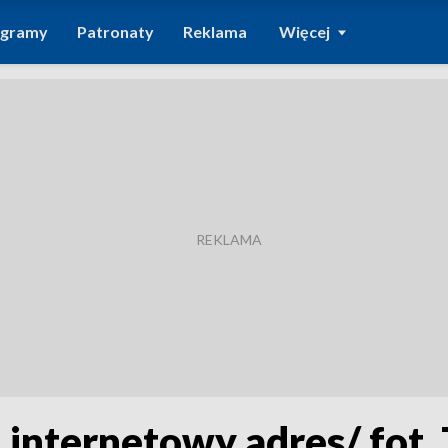
ogramy
Patronaty
Reklama
Więcej
 internetowy adres/ fot.