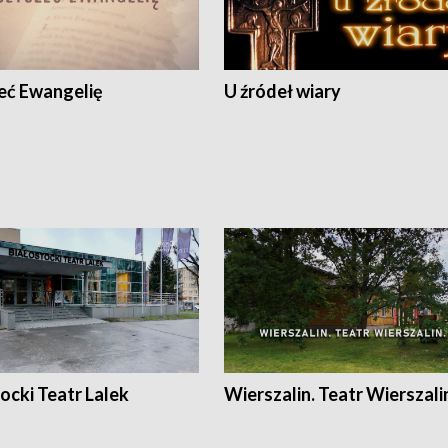
eć Ewangelię
U źródeł wiary
ocki Teatr Lalek
Wierszalin. Teatr Wierszali