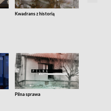
Z
Kwadrans z historią
Kartki z kal
Pilna sprawa