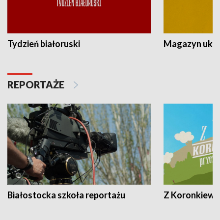
Tydzień białoruski
Magazyn ukra
REPORTAŻE
Białostocka szkoła reportażu
Z Koronkiewic