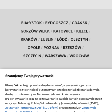
BIAŁYSTOK
/
BYDGOSZCZ
/
GDAŃSK
/
GORZÓW WLKP.
/
KATOWICE
/
KIELCE
/
KRAKÓW
/
LUBLIN
/
ŁÓDŹ
/
OLSZTYN
/
OPOLE
/
POZNAŃ
/
RZESZÓW
/
SZCZECIN
/
WARSZAWA
/
WROCŁAW
Szanujemy Twoją prywatność
Dołącz do nas:
Kliknij "Akceptuję i przechodzę do serwisu", aby wyrazić zgody na
korzystanie z technologii automatycznego śledzenia i zbierania danych,
TVP
dostęp do informacji na Twoim urządzeniu końcowym i ich
Abonament TVP
przechowywanie oraz na przetwarzanie Twoich danych osobowych przez
Regulamin TVP
nas, czyli Telewizję Polską S.A. w likwidacji (zwaną dalej również „TVP”),
Emisja w TVP
Polityka prywatności
Zaufanych Partnerów z IAB* (1201 firm)
oraz pozostałych
Zaufanych