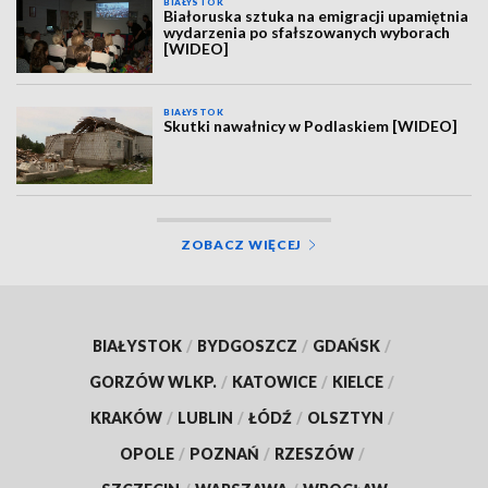
BIAŁYSTOK
Białoruska sztuka na emigracji upamiętnia
wydarzenia po sfałszowanych wyborach
[WIDEO]
BIAŁYSTOK
Skutki nawałnicy w Podlaskiem [WIDEO]
ZOBACZ WIĘCEJ
BIAŁYSTOK
/
BYDGOSZCZ
/
GDAŃSK
/
GORZÓW WLKP.
/
KATOWICE
/
KIELCE
/
KRAKÓW
/
LUBLIN
/
ŁÓDŹ
/
OLSZTYN
/
OPOLE
/
POZNAŃ
/
RZESZÓW
/