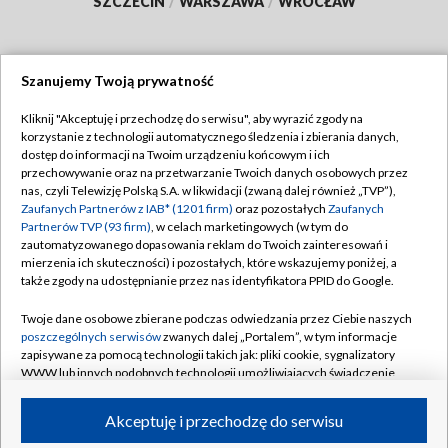
SZCZECIN
/
WARSZAWA
/
WROCŁAW
Szanujemy Twoją prywatność
Dołącz do nas:
Kliknij "Akceptuję i przechodzę do serwisu", aby wyrazić zgody na
korzystanie z technologii automatycznego śledzenia i zbierania danych,
TVP
dostęp do informacji na Twoim urządzeniu końcowym i ich
Abonament TVP
przechowywanie oraz na przetwarzanie Twoich danych osobowych przez
Regulamin TVP
nas, czyli Telewizję Polską S.A. w likwidacji (zwaną dalej również „TVP”),
Emisja w TVP
Polityka prywatności
Zaufanych Partnerów z IAB* (1201 firm)
oraz pozostałych
Zaufanych
Partnerów TVP (93 firm)
, w celach marketingowych (w tym do
Centrum informacji TVP
Moje zgody
zautomatyzowanego dopasowania reklam do Twoich zainteresowań i
mierzenia ich skuteczności) i pozostałych, które wskazujemy poniżej, a
Naziemna Telewizja Cyfrowa
Pomoc
także zgody na udostępnianie przez nas identyfikatora PPID do Google.
Sklep TVP
Biuro reklamy
Twoje dane osobowe zbierane podczas odwiedzania przez Ciebie naszych
Rada Programowa
Kontakt
poszczególnych serwisów
zwanych dalej „Portalem”, w tym informacje
zapisywane za pomocą technologii takich jak: pliki cookie, sygnalizatory
System NOS
WWW lub innych podobnych technologii umożliwiających świadczenie
dopasowanych i bezpiecznych usług, personalizację treści oraz reklam,
Informacje o nadawcy
Kanały
udostępnianie funkcji mediów społecznościowych oraz analizowanie
Akceptuję i przechodzę do serwisu
ruchu w Internecie.
Program dla prasy