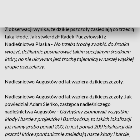
można się napracować, a mało zrobić, ale lata pracy, czwarta z
kolei to idzie dobrze.
Z obserwacji wynika, że dzikie pszczoły zasiedlają co trzecią
taką kłodę. Jak stwierdził Radek Puczyłowski z
Nadleśnictwa Płaska -
No trzeba trochę zwabić, do środka
włożyć, delikatnie posmarować takim specjalnym środkiem
który, no nie ukrywam jest trochę tajemnicą w naszej wąskiej
grupie pszczelarzy
.
Nadleśnictwo Augustów od lat wspiera dzikie pszczoły.
Nadleśnictwo Augustów od lat wspiera dzikie pszczoły. Jak
powiedział Adam Sieńko, zastępca nadleśniczego
nadleśnictwa Augustów
- Gdybyśmy zsumowali wszystkie
kłody i barcie z projektów i Barciowiska, to takich lokalizacji
już mamy grubo ponad 200, to jest ponad 200 lokalizacji dla
pszczół które spontanicznie zasiedlają nasze kłody i barcie ,