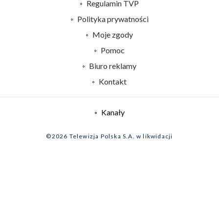
Abonament TVP
Regulamin TVP
Emisja w TVP
Polityka prywatności
Centrum informacji TVP
Moje zgody
Naziemna Telewizja Cyfrowa
Pomoc
Sklep TVP
Biuro reklamy
Rada Programowa
Kontakt
System NOS
Informacje o nadawcy
Kanały
Program dla prasy
©2026 Telewizja Polska S.A. w likwidacji
Biuro Reklamy
Ogłoszenie przetargowe
Zgłoś program (ROPAT)
Serwis fotograficzny
Oferta Handlowa