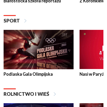
Białostocka szkoła reportażu
Z Koronkiewic
SPORT
Podlaska Gala Olimpijska
Nasi w Paryżu
ROLNICTWO I WIEŚ