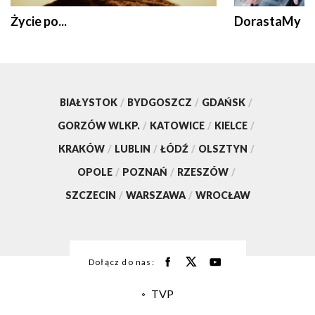
Życie po...
DorastaMy
BIAŁYSTOK
/
BYDGOSZCZ
/
GDAŃSK
/
GORZÓW WLKP.
/
KATOWICE
/
KIELCE
/
KRAKÓW
/
LUBLIN
/
ŁÓDŹ
/
OLSZTYN
/
OPOLE
/
POZNAŃ
/
RZESZÓW
/
SZCZECIN
/
WARSZAWA
/
WROCŁAW
Dołącz do nas:
TVP