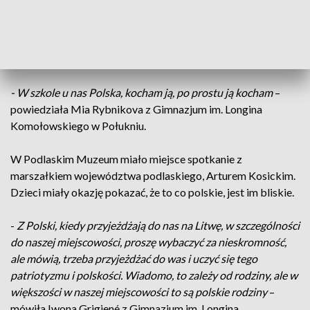
przyjazd do ojczyzny to dla nich duże przeżycie. Poznawanie
regionu zaczęli od zwiedzania ogrodów Pałacu Branickich.
Większość z nich tę wizytówkę Białegostoku zna tylko z
książek. Polskich, bo uczą się polskiej szkole.
- W szkole u nas Polska, kocham ją, po prostu ją kocham
–
powiedziała Mia Rybnikova z Gimnazjum im. Longina
Komołowskiego w Połukniu.
W Podlaskim Muzeum miało miejsce spotkanie z
marszałkiem województwa podlaskiego, Arturem Kosickim.
Dzieci miały okazję pokazać, że to co polskie, jest im bliskie.
-
Z Polski, kiedy przyjeżdżają do nas na Litwę, w szczególności
do naszej miejscowości, proszę wybaczyć za nieskromność,
ale mówią, trzeba przyjeżdżać do was i uczyć się tego
patriotyzmu i polskości. Wiadomo, to zależy od rodziny, ale w
większości w naszej miejscowości to są polskie rodziny
–
mówiła Iwona Grigiené z Gimnazjum im. Longina