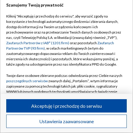
Szanujemy Twoją prywatność
ZOBACZ WIĘCEJ
Kliknij "Akceptuję i przechodzę do serwisu", aby wyrazić zgody na
korzystanie z technologii automatycznego śledzenia i zbierania danych,
dostęp do informacji na Twoim urządzeniu końcowym i ich
przechowywanie oraz na przetwarzanie Twoich danych osobowych przez
nas, czyli Telewizję Polską S.A. w likwidacji (zwaną dalej również „TVP”),
BIAŁYSTOK
/
BYDGOSZCZ
/
GDAŃSK
/
Zaufanych Partnerów z IAB* (1201 firm)
oraz pozostałych
Zaufanych
Partnerów TVP (93 firm)
, w celach marketingowych (w tym do
GORZÓW WLKP.
/
KATOWICE
/
KIELCE
/
zautomatyzowanego dopasowania reklam do Twoich zainteresowań i
KRAKÓW
/
LUBLIN
/
ŁÓDŹ
/
OLSZTYN
/
mierzenia ich skuteczności) i pozostałych, które wskazujemy poniżej, a
także zgody na udostępnianie przez nas identyfikatora PPID do Google.
OPOLE
/
POZNAŃ
/
RZESZÓW
/
Twoje dane osobowe zbierane podczas odwiedzania przez Ciebie naszych
SZCZECIN
/
WARSZAWA
/
WROCŁAW
poszczególnych serwisów
zwanych dalej „Portalem”, w tym informacje
zapisywane za pomocą technologii takich jak: pliki cookie, sygnalizatory
WWW lub innych podobnych technologii umożliwiających świadczenie
dopasowanych i bezpiecznych usług, personalizację treści oraz reklam,
udostępnianie funkcji mediów społecznościowych oraz analizowanie
Akceptuję i przechodzę do serwisu
Dołącz do nas:
ruchu w Internecie.
Twoje dane osobowe zbierane podczas odwiedzania przez Ciebie
TVP
Ustawienia zaawansowane
poszczególnych serwisów
na Portalu, takie jak adresy IP, identyfikatory
Abonament TVP
Twoich urządzeń końcowych i identyfikatory plików cookie, informacje o
Regulamin TVP