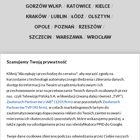
GORZÓW WLKP.
/
KATOWICE
/
KIELCE
/
KRAKÓW
/
LUBLIN
/
ŁÓDŹ
/
OLSZTYN
/
OPOLE
/
POZNAŃ
/
RZESZÓW
/
SZCZECIN
/
WARSZAWA
/
WROCŁAW
Szanujemy Twoją prywatność
Dołącz do nas:
Kliknij "Akceptuję i przechodzę do serwisu", aby wyrazić zgody na
korzystanie z technologii automatycznego śledzenia i zbierania danych,
TVP
dostęp do informacji na Twoim urządzeniu końcowym i ich
Abonament TVP
przechowywanie oraz na przetwarzanie Twoich danych osobowych przez
Regulamin TVP
nas, czyli Telewizję Polską S.A. w likwidacji (zwaną dalej również „TVP”),
Emisja w TVP
Polityka prywatności
Zaufanych Partnerów z IAB* (1201 firm)
oraz pozostałych
Zaufanych
Partnerów TVP (93 firm)
, w celach marketingowych (w tym do
Centrum informacji TVP
Moje zgody
zautomatyzowanego dopasowania reklam do Twoich zainteresowań i
mierzenia ich skuteczności) i pozostałych, które wskazujemy poniżej, a
Naziemna Telewizja Cyfrowa
Pomoc
także zgody na udostępnianie przez nas identyfikatora PPID do Google.
Sklep TVP
Biuro reklamy
Twoje dane osobowe zbierane podczas odwiedzania przez Ciebie naszych