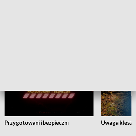
Grajmy Swoje
Białostocki Te
NAUKA I EDUKACJA
Przygotowani i bezpieczni
Uwaga kleszc