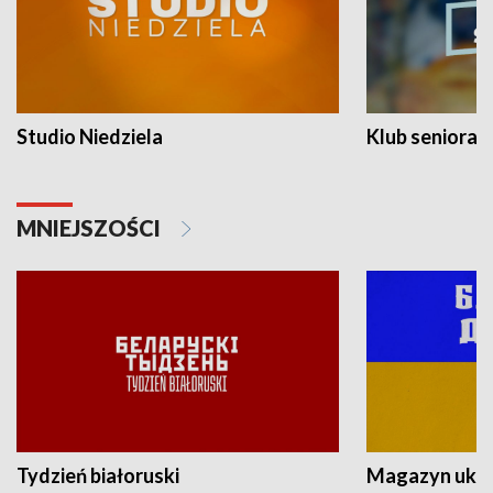
Studio Niedziela
Klub seniora
MNIEJSZOŚCI
Tydzień białoruski
Magazyn ukra