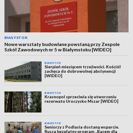
BIAŁYSTOK
Nowe warsztaty budowlane powstaną przy Zespole
Szkół Zawodowych nr 5 w Białymstoku [WIDEO]
BIAŁYSTOK
Sierpień miesiącem trzeźwości. Kościół
zachęca do dobrowolnej abstynencji
[WIDEO]
BIAŁYSTOK
Krasnopol sprzeciwia się utworzeniu
rezerwatu Uroczysko Mszar [WIDEO]
BIAŁYSTOK
Seniorzy z Podlasia dostaną wsparcie.
Rusza bezpłatny program „Razem dla