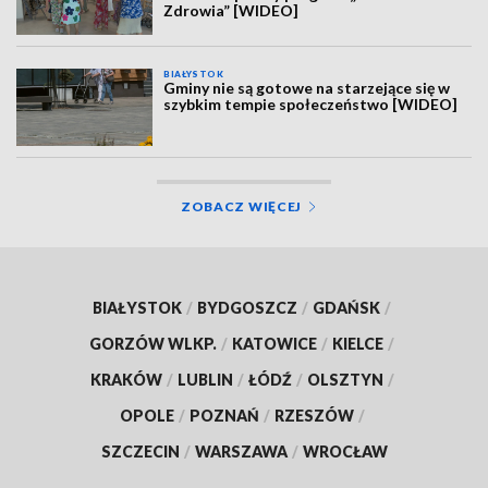
Zdrowia” [WIDEO]
BIAŁYSTOK
Gminy nie są gotowe na starzejące się w
szybkim tempie społeczeństwo [WIDEO]
ZOBACZ WIĘCEJ
BIAŁYSTOK
/
BYDGOSZCZ
/
GDAŃSK
/
GORZÓW WLKP.
/
KATOWICE
/
KIELCE
/
KRAKÓW
/
LUBLIN
/
ŁÓDŹ
/
OLSZTYN
/
OPOLE
/
POZNAŃ
/
RZESZÓW
/
SZCZECIN
/
WARSZAWA
/
WROCŁAW