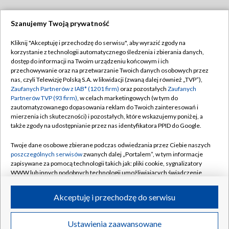
Szanujemy Twoją prywatność
Dołącz do nas:
Kliknij "Akceptuję i przechodzę do serwisu", aby wyrazić zgody na
korzystanie z technologii automatycznego śledzenia i zbierania danych,
TVP
dostęp do informacji na Twoim urządzeniu końcowym i ich
Abonament TVP
przechowywanie oraz na przetwarzanie Twoich danych osobowych przez
Regulamin TVP
nas, czyli Telewizję Polską S.A. w likwidacji (zwaną dalej również „TVP”),
Emisja w TVP
Polityka prywatności
Zaufanych Partnerów z IAB* (1201 firm)
oraz pozostałych
Zaufanych
Partnerów TVP (93 firm)
, w celach marketingowych (w tym do
Centrum informacji TVP
Moje zgody
zautomatyzowanego dopasowania reklam do Twoich zainteresowań i
mierzenia ich skuteczności) i pozostałych, które wskazujemy poniżej, a
Naziemna Telewizja Cyfrowa
Pomoc
także zgody na udostępnianie przez nas identyfikatora PPID do Google.
Sklep TVP
Biuro reklamy
Twoje dane osobowe zbierane podczas odwiedzania przez Ciebie naszych
Rada Programowa
Kontakt
poszczególnych serwisów
zwanych dalej „Portalem”, w tym informacje
zapisywane za pomocą technologii takich jak: pliki cookie, sygnalizatory
System NOS
WWW lub innych podobnych technologii umożliwiających świadczenie
dopasowanych i bezpiecznych usług, personalizację treści oraz reklam,
Informacje o nadawcy
Kanały
udostępnianie funkcji mediów społecznościowych oraz analizowanie
Akceptuję i przechodzę do serwisu
ruchu w Internecie.
Program dla prasy
©2026 Telewizja Polska S.A. w likwidacji
Biuro Reklamy
Twoje dane osobowe zbierane podczas odwiedzania przez Ciebie
Ustawienia zaawansowane
poszczególnych serwisów
na Portalu, takie jak adresy IP, identyfikatory