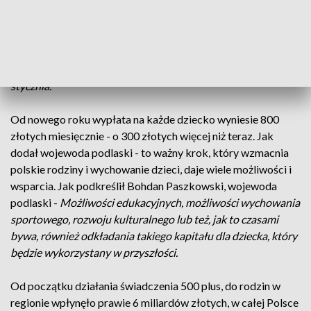
W całym kraju rozpoczęła się promocja programu ''Rodzina
800 plus''. Jak powiedział Bohdan Paszkowski, wojewoda
podlaski -
Sejm uchwalił już ustawę, która podwyższa
świadczenie wychowawcze, czyli to co umownie nazywamy
500 plus na 800 plus, oczywiście ta zmiana ma wejść od 1
stycznia.
Od nowego roku wypłata na każde dziecko wyniesie 800
złotych miesięcznie - o 300 złotych więcej niż teraz. Jak
dodał wojewoda podlaski - to ważny krok, który wzmacnia
polskie rodziny i wychowanie dzieci, daje wiele możliwości i
wsparcia. Jak podkreślił Bohdan Paszkowski, wojewoda
podlaski -
Możliwości edukacyjnych, możliwości wychowania
sportowego, rozwoju kulturalnego lub też, jak to czasami
bywa, również odkładania takiego kapitału dla dziecka, który
będzie wykorzystany w przyszłości.
Od początku działania świadczenia 500 plus, do rodzin w
regionie wpłynęło prawie 6 miliardów złotych, w całej Polsce