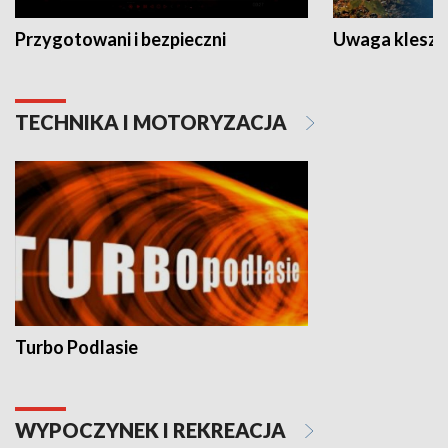
Przygotowani i bezpieczni
Uwaga kleszc
TECHNIKA I MOTORYZACJA
Turbo Podlasie
WYPOCZYNEK I REKREACJA