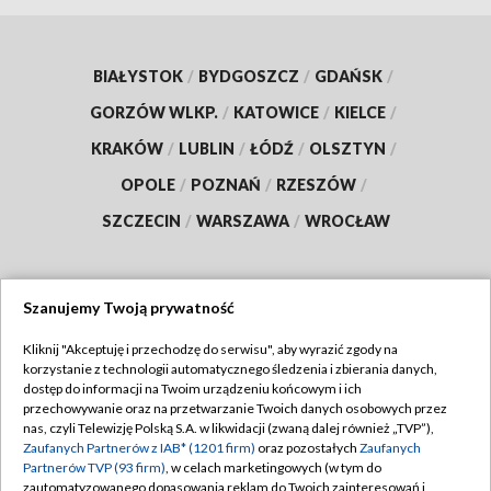
BIAŁYSTOK
/
BYDGOSZCZ
/
GDAŃSK
/
GORZÓW WLKP.
/
KATOWICE
/
KIELCE
/
KRAKÓW
/
LUBLIN
/
ŁÓDŹ
/
OLSZTYN
/
OPOLE
/
POZNAŃ
/
RZESZÓW
/
SZCZECIN
/
WARSZAWA
/
WROCŁAW
Szanujemy Twoją prywatność
Dołącz do nas:
Kliknij "Akceptuję i przechodzę do serwisu", aby wyrazić zgody na
korzystanie z technologii automatycznego śledzenia i zbierania danych,
TVP
dostęp do informacji na Twoim urządzeniu końcowym i ich
Abonament TVP
przechowywanie oraz na przetwarzanie Twoich danych osobowych przez
Regulamin TVP
nas, czyli Telewizję Polską S.A. w likwidacji (zwaną dalej również „TVP”),
Emisja w TVP
Polityka prywatności
Zaufanych Partnerów z IAB* (1201 firm)
oraz pozostałych
Zaufanych
Partnerów TVP (93 firm)
, w celach marketingowych (w tym do
Centrum informacji TVP
Moje zgody
zautomatyzowanego dopasowania reklam do Twoich zainteresowań i