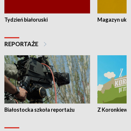
Tydzień białoruski
Magazyn ukra
REPORTAŻE
Białostocka szkoła reportażu
Z Koronkiewic