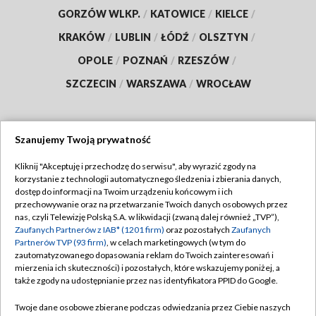
GORZÓW WLKP.
/
KATOWICE
/
KIELCE
/
KRAKÓW
/
LUBLIN
/
ŁÓDŹ
/
OLSZTYN
/
OPOLE
/
POZNAŃ
/
RZESZÓW
/
SZCZECIN
/
WARSZAWA
/
WROCŁAW
Szanujemy Twoją prywatność
Dołącz do nas:
Kliknij "Akceptuję i przechodzę do serwisu", aby wyrazić zgody na
korzystanie z technologii automatycznego śledzenia i zbierania danych,
TVP
dostęp do informacji na Twoim urządzeniu końcowym i ich
Abonament TVP
przechowywanie oraz na przetwarzanie Twoich danych osobowych przez
Regulamin TVP
nas, czyli Telewizję Polską S.A. w likwidacji (zwaną dalej również „TVP”),
Emisja w TVP
Polityka prywatności
Zaufanych Partnerów z IAB* (1201 firm)
oraz pozostałych
Zaufanych
Partnerów TVP (93 firm)
, w celach marketingowych (w tym do
Centrum informacji TVP
Moje zgody
zautomatyzowanego dopasowania reklam do Twoich zainteresowań i
mierzenia ich skuteczności) i pozostałych, które wskazujemy poniżej, a
Naziemna Telewizja Cyfrowa
Pomoc
także zgody na udostępnianie przez nas identyfikatora PPID do Google.
Sklep TVP
Biuro reklamy
Twoje dane osobowe zbierane podczas odwiedzania przez Ciebie naszych