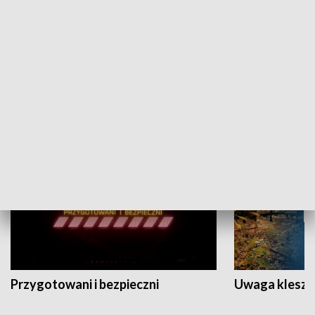
Grajmy Swoje
Białostocki Te
NAUKA I EDUKACJA
Przygotowani i bezpieczni
Uwaga kleszc