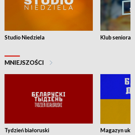
Studio Niedziela
Klub seniora
MNIEJSZOŚCI
Tydzień białoruski
Magazyn ukra