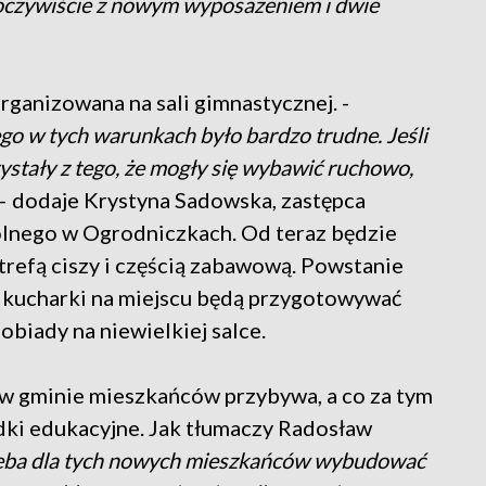
oczywiście z nowym wyposażeniem i dwie
rganizowana na sali gimnastycznej. -
o w tych warunkach było bardzo trudne. Jeśli
rzystały z tego, że mogły się wybawić ruchowo,
– dodaje Krystyna Sadowska, zastępca
lnego w Ogrodniczkach. Od teraz będzie
strefą ciszy i częścią zabawową. Powstanie
e kucharki na miejscu będą przygotowywać
 obiady na niewielkiej salce.
w gminie mieszkańców przybywa, a co za tym
dki edukacyjne. Jak tłumaczy Radosław
eba dla tych nowych mieszkańców wybudować