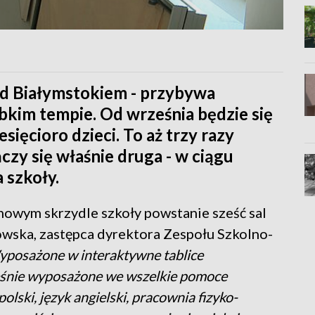
d Białymstokiem - przybywa
ybkim tempie. Od września będzie się
sięcioro dzieci. To aż trzy razy
ńczy się właśnie druga - w ciągu
 szkoły.
owym skrzydle szkoły powstanie sześć sal
wska, zastępca dyrektora Zespołu Szkolno-
posażone w interaktywne tablice
ześnie wyposażone we wszelkie pomoce
lski, język angielski, pracownia fizyko-