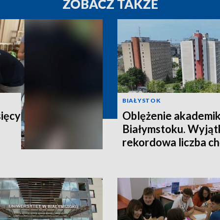
ZOBACZ TAKŻE
BIAŁYSTOK
sięcy
Oblężenie akademi
Białymstoku. Wyjątk
rekordowa liczba c