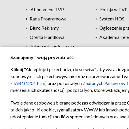
Abonament TVP
Emisja w TVP
Rada Programowa
System NOS
Biuro Reklamy
Ogłoszenie pr
Oferta Handlowa
Akademia Tele
Telegazeta ogłoszenia
Szanujemy Twoją prywatność
Regulamin TVP
Kliknij "Akceptuję i przechodzę do serwisu", aby wyrazić zg
końcowym i ich przechowywanie oraz na przetwarzanie Twoich
z IAB* (1201 firm)
oraz pozostałych
Zaufanych Partnerów T
mierzenia ich skuteczności) i pozostałych, które wskazujemy
Twoje dane osobowe zbierane podczas odwiedzania przez 
takich jak: pliki cookie, sygnalizatory WWW lub innych pod
udostępnianie funkcji mediów społecznościowych oraz anali