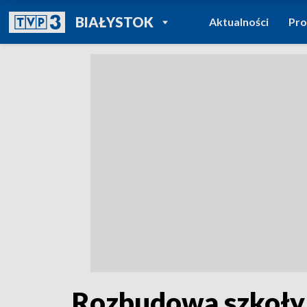
POWRÓT DO
BIAŁYSTOK
Aktualności
Pr
TVP REGIONY
Rozbudowa szkoły