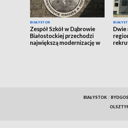
BIAŁYSTOK
BIAŁYS
Zespół Szkół w Dąbrowie
Dwie 
Białostockiej przechodzi
regio
największą modernizację w
rekru
swojej historii [WIDEO]
BIAŁYSTOK
/
BYDGO
OLSZTY