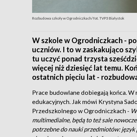
Rozbudowa szkoły w Ogrodniczkach/ fot. TVP3 Białystok
W szkole w Ogrodniczkach - po
uczniów. I to w zaskakująco sz
tu uczyć ponad trzysta sześćdzie
więcej niż dziesięć lat temu. Ko
ostatnich pięciu lat - rozbudowa
Prace budowlane dobiegają końca. W n
edukacyjnych. Jak mówi Krystyna Sado
Przedszkolnego w Ogrodniczkach -
Wy
multimedialne, będą to też sale nowoc
potrzebne do nauki przedmiotów: język po