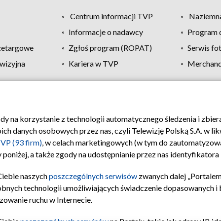
Centrum informacji TVP
Naziemna
Informacje o nadawcy
Program d
zetargowe
Zgłoś program (ROPAT)
Serwis fo
wizyjna
Kariera w TVP
Merchandi
Polityka prywatności
Moje zgody
Pomoc
Biuro re
ody na korzystanie z technologii automatycznego śledzenia i zbie
 danych osobowych przez nas, czyli Telewizję Polską S.A. w likw
VP (93 firm)
, w celach marketingowych (w tym do zautomatyzow
 poniżej, a także zgody na udostępnianie przez nas identyfikator
Ciebie naszych
poszczególnych serwisów
zwanych dalej „Portalem
obnych technologii umożliwiających świadczenie dopasowanych i be
zowanie ruchu w Internecie.