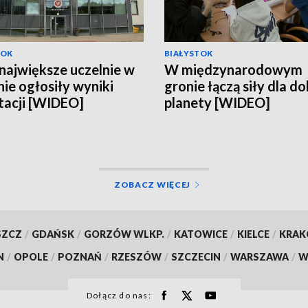
TOK
BIAŁYSTOK
największe uczelnie w
W międzynarodowym
nie ogłosiły wyniki
gronie łączą siły dla d
tacji [WIDEO]
planety [WIDEO]
ZOBACZ WIĘCEJ
SZCZ
/
GDAŃSK
/
GORZÓW WLKP.
/
KATOWICE
/
KIELCE
/
KRA
N
/
OPOLE
/
POZNAŃ
/
RZESZÓW
/
SZCZECIN
/
WARSZAWA
/
W
Dołącz do nas: