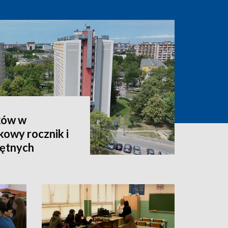
ków w
owy rocznik i
hętnych