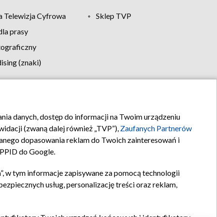
 Telewizja Cyfrowa
Sklep TVP
la prasy
tograficzny
sing (znaki)
klamy
Kontakt
rania danych, dostęp do informacji na Twoim urządzeniu
idacji (zwaną dalej również „TVP”),
Zaufanych Partnerów
anego dopasowania reklam do Twoich zainteresowań i
a PPID do Google.
”, w tym informacje zapisywane za pomocą technologii
zpiecznych usług, personalizację treści oraz reklam,