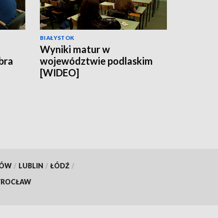
BIAŁYSTOK
Wyniki matur w
obra
województwie podlaskim
[WIDEO]
KÓW
/
LUBLIN
/
ŁÓDŹ
/
ROCŁAW