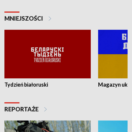
MNIEJSZOŚCI
Tydzień białoruski
Magazyn ukra
REPORTAŻE