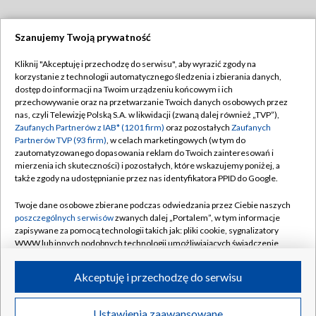
Szanujemy Twoją prywatność
Dołącz do nas:
Kliknij "Akceptuję i przechodzę do serwisu", aby wyrazić zgody na
korzystanie z technologii automatycznego śledzenia i zbierania danych,
TVP
dostęp do informacji na Twoim urządzeniu końcowym i ich
Abonament TVP
przechowywanie oraz na przetwarzanie Twoich danych osobowych przez
Regulamin TVP
nas, czyli Telewizję Polską S.A. w likwidacji (zwaną dalej również „TVP”),
Emisja w TVP
Polityka prywatności
Zaufanych Partnerów z IAB* (1201 firm)
oraz pozostałych
Zaufanych
Partnerów TVP (93 firm)
, w celach marketingowych (w tym do
Centrum informacji TVP
Moje zgody
zautomatyzowanego dopasowania reklam do Twoich zainteresowań i
mierzenia ich skuteczności) i pozostałych, które wskazujemy poniżej, a
Naziemna Telewizja Cyfrowa
Pomoc
także zgody na udostępnianie przez nas identyfikatora PPID do Google.
Sklep TVP
Biuro reklamy
Twoje dane osobowe zbierane podczas odwiedzania przez Ciebie naszych
Rada Programowa
Kontakt
poszczególnych serwisów
zwanych dalej „Portalem”, w tym informacje
zapisywane za pomocą technologii takich jak: pliki cookie, sygnalizatory
System NOS
WWW lub innych podobnych technologii umożliwiających świadczenie
dopasowanych i bezpiecznych usług, personalizację treści oraz reklam,
Informacje o nadawcy
Kanały
udostępnianie funkcji mediów społecznościowych oraz analizowanie
Akceptuję i przechodzę do serwisu
ruchu w Internecie.
Program dla prasy
©2026 Telewizja Polska S.A. w likwidacji
Biuro Reklamy
Twoje dane osobowe zbierane podczas odwiedzania przez Ciebie
Ustawienia zaawansowane