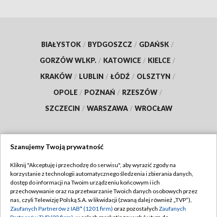
BIAŁYSTOK
/
BYDGOSZCZ
/
GDAŃSK
/
GORZÓW WLKP.
/
KATOWICE
/
KIELCE
/
KRAKÓW
/
LUBLIN
/
ŁÓDŹ
/
OLSZTYN
/
OPOLE
/
POZNAŃ
/
RZESZÓW
/
SZCZECIN
/
WARSZAWA
/
WROCŁAW
Szanujemy Twoją prywatność
Dołącz do nas:
Kliknij "Akceptuję i przechodzę do serwisu", aby wyrazić zgody na
korzystanie z technologii automatycznego śledzenia i zbierania danych,
TVP
dostęp do informacji na Twoim urządzeniu końcowym i ich
Abonament TVP
przechowywanie oraz na przetwarzanie Twoich danych osobowych przez
Regulamin TVP
nas, czyli Telewizję Polską S.A. w likwidacji (zwaną dalej również „TVP”),
Emisja w TVP
Polityka prywatności
Zaufanych Partnerów z IAB* (1201 firm)
oraz pozostałych
Zaufanych