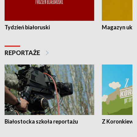
Tydzień białoruski
Magazyn ukra
REPORTAŻE
Białostocka szkoła reportażu
Z Koronkiewic