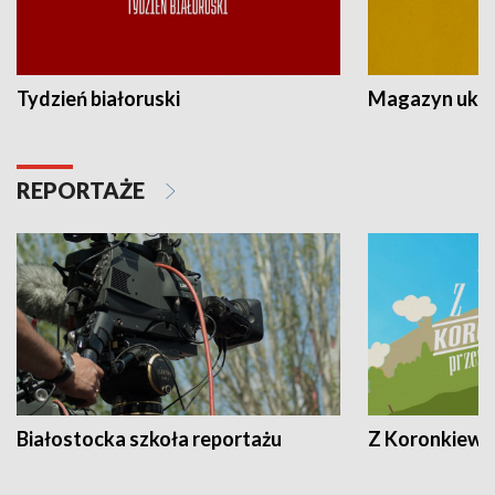
Tydzień białoruski
Magazyn ukra
REPORTAŻE
Białostocka szkoła reportażu
Z Koronkiewic