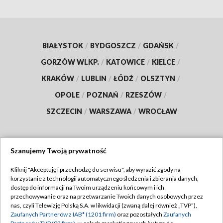
BIAŁYSTOK
/
BYDGOSZCZ
/
GDAŃSK
/
GORZÓW WLKP.
/
KATOWICE
/
KIELCE
/
KRAKÓW
/
LUBLIN
/
ŁÓDŹ
/
OLSZTYN
/
OPOLE
/
POZNAŃ
/
RZESZÓW
/
SZCZECIN
/
WARSZAWA
/
WROCŁAW
Szanujemy Twoją prywatność
Dołącz do nas:
Kliknij "Akceptuję i przechodzę do serwisu", aby wyrazić zgody na
korzystanie z technologii automatycznego śledzenia i zbierania danych,
TVP
dostęp do informacji na Twoim urządzeniu końcowym i ich
Abonament TVP
przechowywanie oraz na przetwarzanie Twoich danych osobowych przez
Regulamin TVP
nas, czyli Telewizję Polską S.A. w likwidacji (zwaną dalej również „TVP”),
Emisja w TVP
Polityka prywatności
Zaufanych Partnerów z IAB* (1201 firm)
oraz pozostałych
Zaufanych