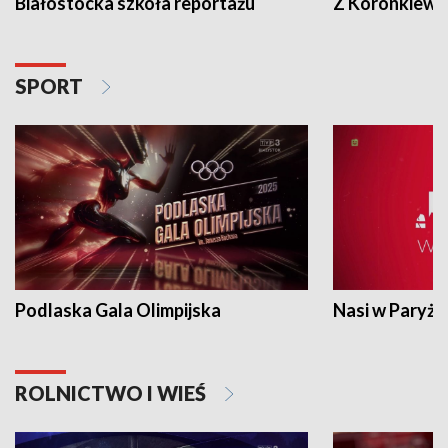
Białostocka szkoła reportażu
Z Koronkiewic
SPORT
Podlaska Gala Olimpijska
Nasi w Paryżu
ROLNICTWO I WIEŚ