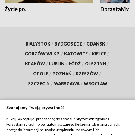
Życie po...
DorastaMy
BIAŁYSTOK
/
BYDGOSZCZ
/
GDAŃSK
/
GORZÓW WLKP.
/
KATOWICE
/
KIELCE
/
KRAKÓW
/
LUBLIN
/
ŁÓDŹ
/
OLSZTYN
/
OPOLE
/
POZNAŃ
/
RZESZÓW
/
SZCZECIN
/
WARSZAWA
/
WROCŁAW
Szanujemy Twoją prywatność
Dołącz do nas:
Kliknij "Akceptuję i przechodzę do serwisu", aby wyrazić zgody na
korzystanie z technologii automatycznego śledzenia i zbierania danych,
TVP
dostęp do informacji na Twoim urządzeniu końcowym i ich