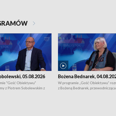
OGRAMÓW
obolewski, 05.08.2026
Bożena Bednarek, 04.08.20
mie "Gość Obiektywu"
W programie „Gość Obiektywu” ro
my z Piotrem Sobolewskim z
z Bożeną Bednarek, przewodnicząca
twa Amickus o możliwościach
Białostockiej Rady Seniorów, o walc
osób dotkniętych przemocą i
samotnością, pomysłach na to jak
u Ośrodka Pomocy Osobom
wyciągać osoby starsze z domów i j
zonym Przestępstwem.
ważne jest to by nie były same.