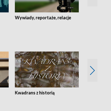
Wywiady, reportaże, relacje
Recepta na...
Z
Kwadrans z historią
Kartki z kal