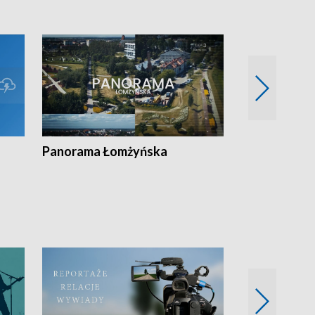
Panorama Łomżyńska
Przegląd suw