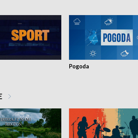
Pogoda
E