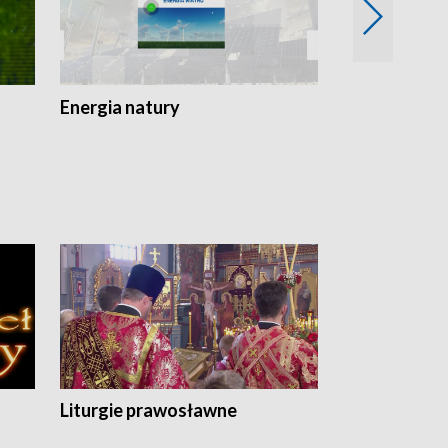
Energia natury
Ogród i nie t
Liturgie prawosławne