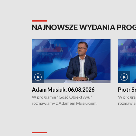
NAJNOWSZE WYDANIA PR
Adam Musiuk, 06.08.2026
Piotr S
W programie "Gość Obiektywu"
W progra
rozmawiamy z Adamem Musiukiem,
rozmawia
podlaskim wojewódzkim konserwatorem
Towarzys
zabytków o kondycji zabytków w regionie
wsparcia 
i naborze wniosków na prace
działani
konserwatorskie.
Pokrzywd