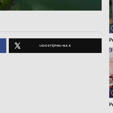
P
UDOSTĘPNIJ NA X
P