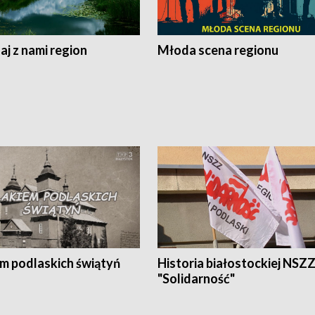
j z nami region
Młoda scena regionu
em podlaskich świątyń
Historia białostockiej NSZ
"Solidarność"