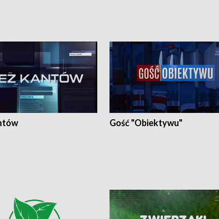
ntów
Gość "Obiektywu"