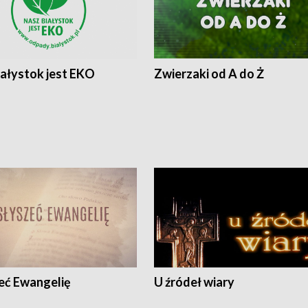
iałystok jest EKO
Zwierzaki od A do Ż
eć Ewangelię
U źródeł wiary