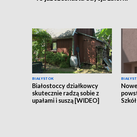
BIAŁYSTOK
BIAŁYS
Białostoccy działkowcy
Nowe
skutecznie radzą sobie z
powst
upałami i suszą [WIDEO]
Szkół
Biał