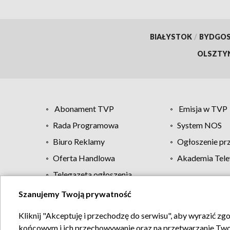
BIAŁYSTOK
/
BYDGO
OLSZTY
Abonament TVP
Emisja w TVP
Rada Programowa
System NOS
Biuro Reklamy
Ogłoszenie pr
Oferta Handlowa
Akademia Tele
Telegazeta ogłoszenia
Szanujemy Twoją prywatność
Regulamin TVP
Kliknij "Akceptuję i przechodzę do serwisu", aby wyrazić zg
końcowym i ich przechowywanie oraz na przetwarzanie Twoich