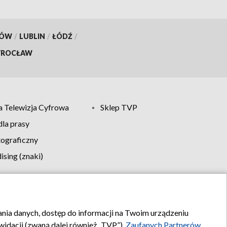
KÓW
/
LUBLIN
/
ŁÓDŹ
/
ROCŁAW
 Telewizja Cyfrowa
Sklep TVP
la prasy
tograficzny
sing (znaki)
klamy
Kontakt
rania danych, dostęp do informacji na Twoim urządzeniu
idacji (zwaną dalej również „TVP”),
Zaufanych Partnerów