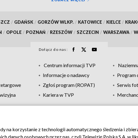
SZCZ
/
GDAŃSK
/
GORZÓW WLKP.
/
KATOWICE
/
KIELCE
/
KRA
N
/
OPOLE
/
POZNAŃ
/
RZESZÓW
/
SZCZECIN
/
WARSZAWA
/
W
Dołącz do nas:
Centrum informacji TVP
Naziemna
Informacje o nadawcy
Program d
zetargowe
Zgłoś program (ROPAT)
Serwis fo
wizyjna
Kariera w TVP
Merchandi
Polityka prywatności
Moje zgody
Pomoc
Biuro re
ody na korzystanie z technologii automatycznego śledzenia i zbie
 danych osobowych przez nas, czyli Telewizję Polską S.A. w likw