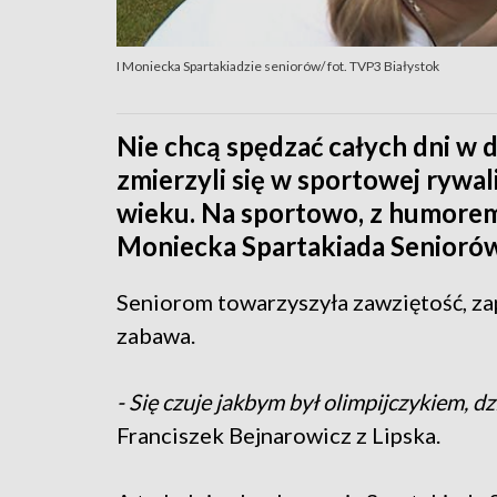
I Moniecka Spartakiadzie seniorów/ fot. TVP3 Białystok
Nie chcą spędzać całych dni w do
zmierzyli się w sportowej rywa
wieku. Na sportowo, z humorem,
Moniecka Spartakiada Seniorów
Seniorom towarzyszyła zawziętość, za
zabawa.
- Się czuje jakbym był olimpijczykiem, dz
Franciszek Bejnarowicz z Lipska.