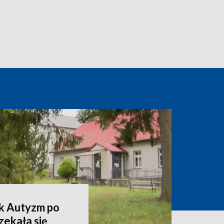
k Autyzm po
zekała się