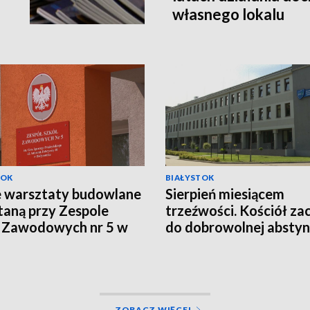
własnego lokalu
TOK
BIAŁYSTOK
 warsztaty budowlane
Sierpień miesiącem
aną przy Zespole
trzeźwości. Kościół za
 Zawodowych nr 5 w
do dobrowolnej abstyn
ymstoku [WIDEO]
[WIDEO]
ZOBACZ WIĘCEJ