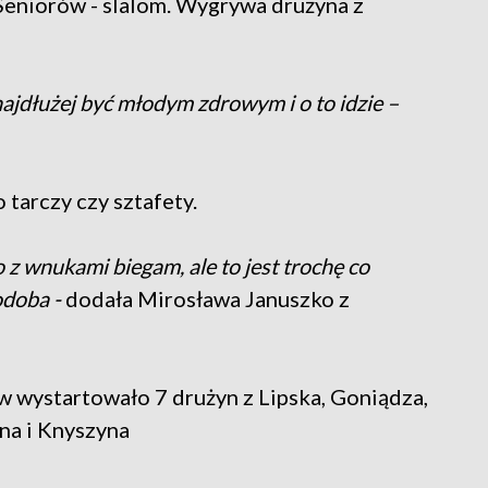
 Seniorów - slalom. Wygrywa drużyna z
 najdłużej być młodym zdrowym i o to idzie –
o tarczy czy sztafety.
o z wnukami biegam, ale to jest trochę co
odoba -
dodała Mirosława Januszko z
w wystartowało 7 drużyn z Lipska, Goniądza,
na i Knyszyna