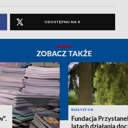
UDOSTĘPNIJ NA X
ZOBACZ TAKŻE
BIAŁYSTOK
w".
Fundacja Przystane
latach działania doc