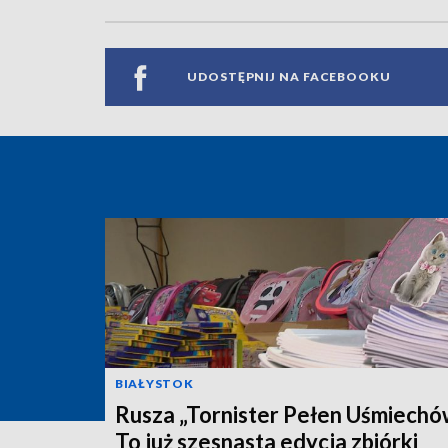
UDOSTĘPNIJ NA FACEBOOKU
BIAŁYSTOK
Rusza „Tornister Pełen Uśmiechó
To już szesnasta edycja zbiórki