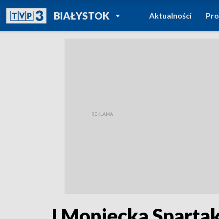
POWRÓT DO
BIAŁYSTOK
Aktualności
Pr
TVP REGIONY
I Moniecka Sparta