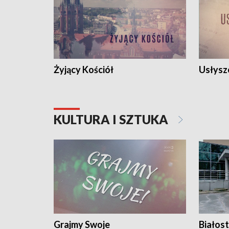
Żyjący Kościół
Usłysz
KULTURA I SZTUKA
Grajmy Swoje
Białost