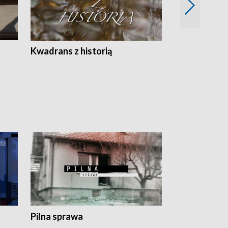
Z
Kwadrans z historią
Kartki z kal
Pilna sprawa