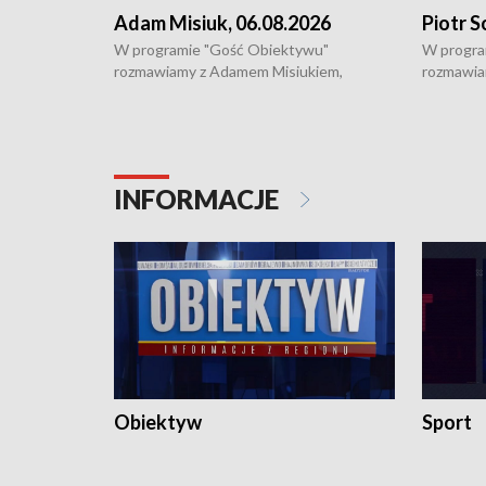
Adam Misiuk, 06.08.2026
Piotr S
W programie "Gość Obiektywu"
W progra
rozmawiamy z Adamem Misiukiem,
rozmawia
podlaskim wojewódzkim konserwatorem
Towarzys
zabytków o kondycji zabytków w regionie
wsparcia 
i naborze wniosków na prace
działani
konserwatorskie.
Pokrzywd
INFORMACJE
Obiektyw
Sport