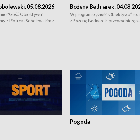
obolewski, 05.08.2026
Bożena Bednarek, 04.08.20
mie "Gość Obiektywu"
W programie „Gość Obiektywu” ro
my z Piotrem Sobolewskim z
z Bożeną Bednarek, przewodnicząca
twa Amickus o możliwościach
Białostockiej Rady Seniorów, o walc
osób dotkniętych przemocą i
samotnością, pomysłach na to jak
u Ośrodka Pomocy Osobom
wyciągać osoby starsze z domów i j
zonym Przestępstwem.
ważne jest to by nie były same.
Pogoda