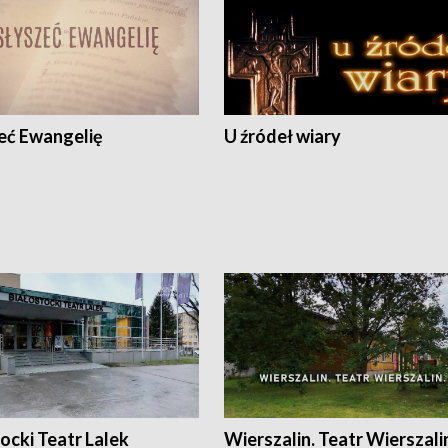
eć Ewangelię
U źródeł wiary
ocki Teatr Lalek
Wierszalin. Teatr Wierszali