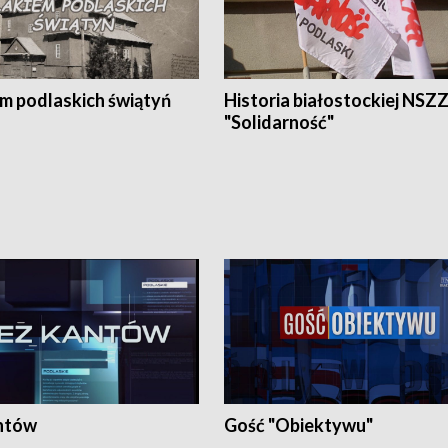
em podlaskich świątyń
Historia białostockiej NSZ
"Solidarność"
ntów
Gość "Obiektywu"