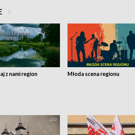
E
j z nami region
Młoda scena regionu