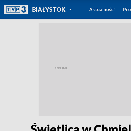
POWRÓT DO
BIAŁYSTOK
Aktualności
Pr
TVP REGIONY
Świetlica w Chmie