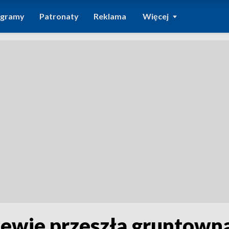
ogramy
Patronaty
Reklama
Więcej
lewie przeszła gruntown