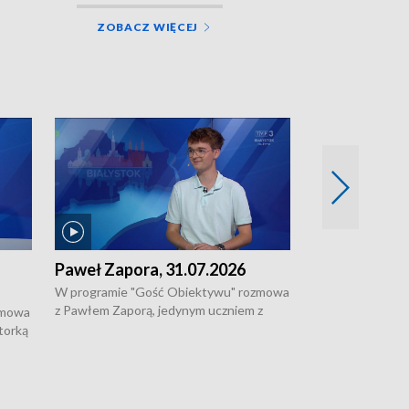
ZOBACZ WIĘCEJ
Paweł Zapora, 31.07.2026
Jacek Brzozo
W programie "Gość Obiektywu" rozmowa
W programie „G
z Pawłem Zaporą, jedynym uczniem z
z Jackiem Brzoz
zmowa
regionu, który wziął udział w
podlaskim o syst
torką
prestiżowym programie edukacyjnym dla
ostrzegania w w
ne
uczniów z całego świata organizowanym
ak
w USA przez Uniwersytet Yale.
si.