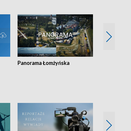
Panorama Łomżyńska
Przegląd suw