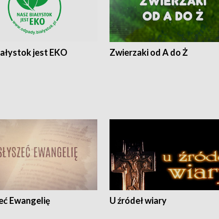
iałystok jest EKO
Zwierzaki od A do Ż
eć Ewangelię
U źródeł wiary