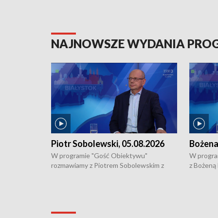
NAJNOWSZE WYDANIA PR
Piotr Sobolewski, 05.08.2026
Bożena
W programie "Gość Obiektywu"
W progra
rozmawiamy z Piotrem Sobolewskim z
z Bożeną
Towarzystwa Amickus o możliwościach
Białostoc
wsparcia osób dotkniętych przemocą i
samotnośc
działaniu Ośrodka Pomocy Osobom
wyciągać 
Pokrzywdzonym Przestępstwem.
ważne jes