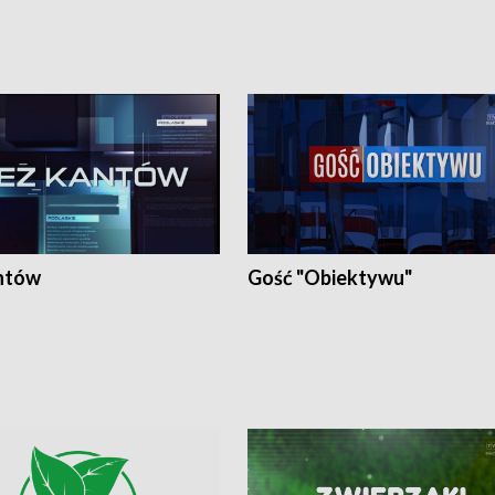
ntów
Gość "Obiektywu"