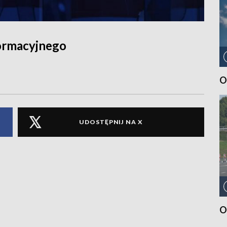
ormacyjnego
O
UDOSTĘPNIJ NA X
O