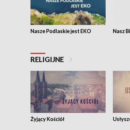
Nasze Podlaskie jest EKO
Nasz B
RELIGIJNE
Żyjący Kościół
Usłysz