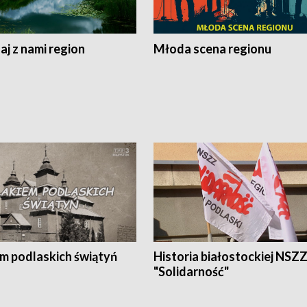
j z nami region
Młoda scena regionu
em podlaskich świątyń
Historia białostockiej NSZ
"Solidarność"