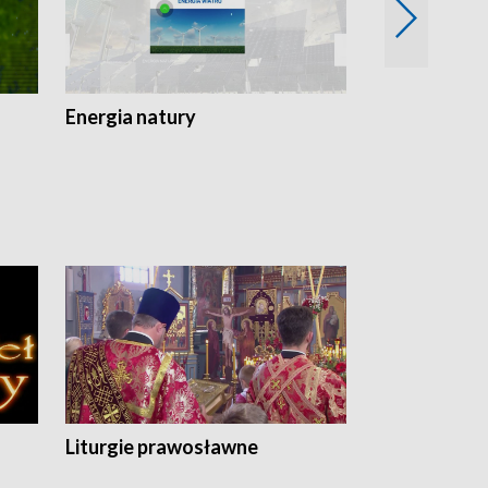
Energia natury
Ogród i nie t
Liturgie prawosławne