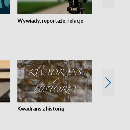
Wywiady, reportaże, relacje
Recepta na...
Z
Kwadrans z historią
Kartki z kal