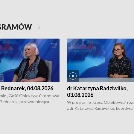
OGRAMÓW
 Bednarek, 04.08.2026
dr Katarzyna Radziwiłko,
03.08.2026
mie „Gość Obiektywu” rozmowa
 Bednarek, przewodnicząca
W programie „Gość Obiektywu” ro
kiej Rady Seniorów, o walce z
z dr Katarzyną Radziwiłko, koordyna
ią, pomysłach na to jak
projektu "Etnomozaika. Współczes
osoby starsze z domów i jak
dziedzictwo kulturowe wsi" o tym, j
t to by nie były same.
wygląda dzisiejsza kultura polskiej w