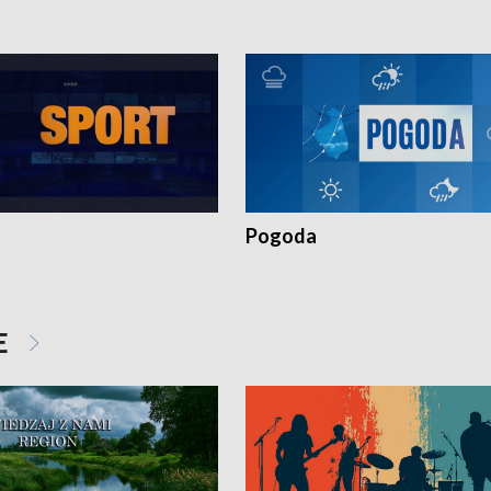
Pogoda
E