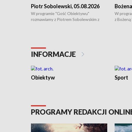
Piotr Sobolewski, 05.08.2026
Bożena
W programie "Gość Obiektywu"
W progra
rozmawiamy z Piotrem Sobolewskim z
z Bożeną
Towarzystwa Amickus o możliwościach
Białostoc
wsparcia osób dotkniętych przemocą i
samotnośc
działaniu Ośrodka Pomocy Osobom
wyciągać 
Pokrzywdzonym Przestępstwem.
ważne jes
INFORMACJE
Obiektyw
Sport
PROGRAMY REDAKCJI ONLIN