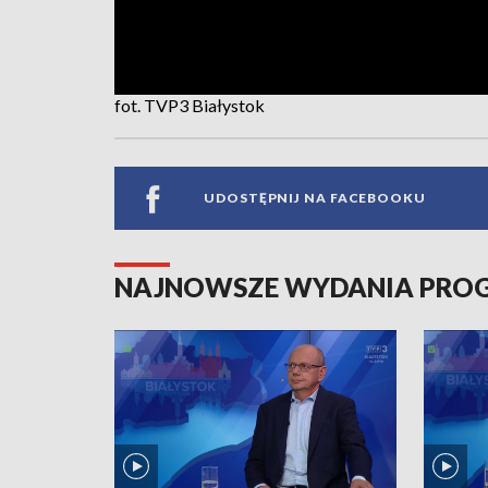
fot. TVP3 Białystok
UDOSTĘPNIJ NA FACEBOOKU
NAJNOWSZE WYDANIA PR