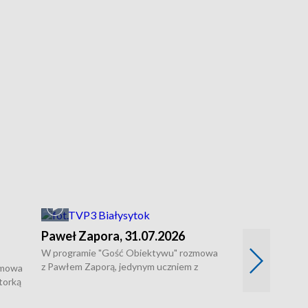
Paweł Zapora, 31.07.2026
W programie "Gość Obiektywu" rozmowa
z Pawłem Zaporą, jedynym uczniem z
zmowa
regionu, który wziął udział w
torką
prestiżowym programie edukacyjnym dla
ne
uczniów z całego świata organizowanym