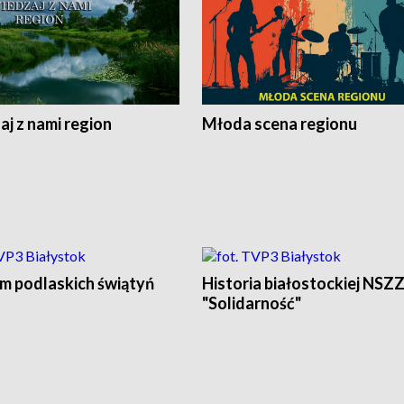
j z nami region
Młoda scena regionu
em podlaskich świątyń
Historia białostockiej NSZ
"Solidarność"