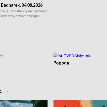
dziedzictwo kulturowe wsi" o tym, j
 Bednarek, 04.08.2026
wygląda dzisiejsza kultura polskiej w
mie „Gość Obiektywu” rozmowa
 Bednarek, przewodnicząca
kiej Rady Seniorów, o walce z
ią, pomysłach na to jak
osoby starsze z domów i jak
t to by nie były same.
Pogoda
E