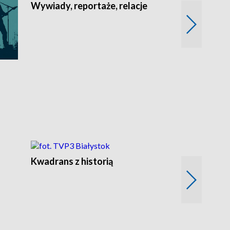
Wywiady, reportaże, relacje
Recepta na...
Z
Kwadrans z historią
Kartki z kal