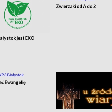
Zwierzaki od A do Ż
iałystok jest EKO
eć Ewangelię