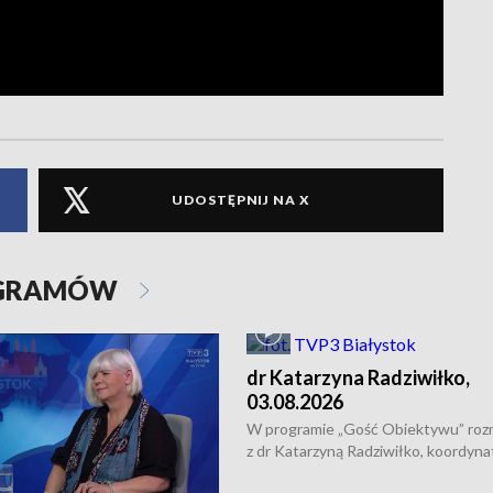
UDOSTĘPNIJ NA X
OGRAMÓW
dr Katarzyna Radziwiłko,
03.08.2026
W programie „Gość Obiektywu” ro
z dr Katarzyną Radziwiłko, koordyna
projektu "Etnomozaika. Współczes