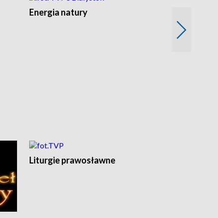
Energia natury
Ogród i nie t
Liturgie prawosławne