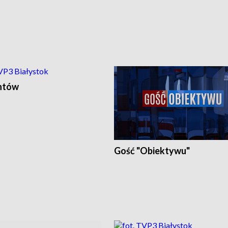
ntów
Gość "Obiektywu"