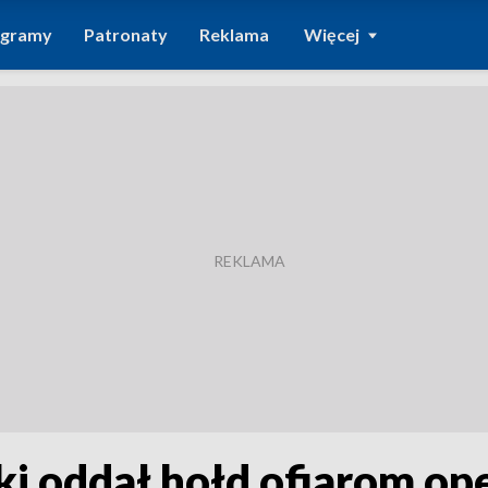
ogramy
Patronaty
Reklama
Więcej
 oddał hołd ofiarom oper