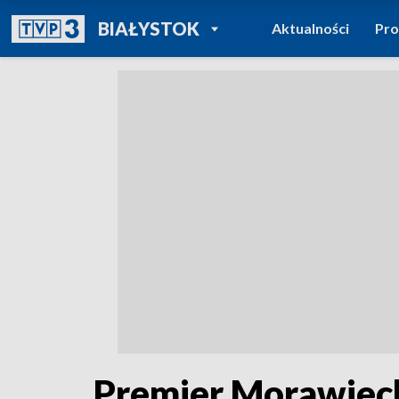
POWRÓT DO
BIAŁYSTOK
Aktualności
Pr
TVP REGIONY
Premier Morawiecki