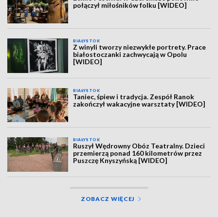
połączył miłośników folku [WIDEO]
BIAŁYSTOK
Z winyli tworzy niezwykłe portrety. Prace
białostoczanki zachwycają w Opolu
[WIDEO]
BIAŁYSTOK
Taniec, śpiew i tradycja. Zespół Ranok
zakończył wakacyjne warsztaty [WIDEO]
BIAŁYSTOK
Ruszył Wędrowny Obóz Teatralny. Dzieci
przemierzą ponad 160 kilometrów przez
Puszczę Knyszyńską [WIDEO]
ZOBACZ WIĘCEJ