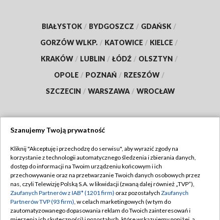
BIAŁYSTOK
/
BYDGOSZCZ
/
GDAŃSK
/
GORZÓW WLKP.
/
KATOWICE
/
KIELCE
/
KRAKÓW
/
LUBLIN
/
ŁÓDŹ
/
OLSZTYN
/
OPOLE
/
POZNAŃ
/
RZESZÓW
/
SZCZECIN
/
WARSZAWA
/
WROCŁAW
Szanujemy Twoją prywatność
Dołącz do nas:
Kliknij "Akceptuję i przechodzę do serwisu", aby wyrazić zgody na
korzystanie z technologii automatycznego śledzenia i zbierania danych,
TVP
dostęp do informacji na Twoim urządzeniu końcowym i ich
Abonament TVP
przechowywanie oraz na przetwarzanie Twoich danych osobowych przez
Regulamin TVP
nas, czyli Telewizję Polską S.A. w likwidacji (zwaną dalej również „TVP”),
Emisja w TVP
Polityka prywatności
Zaufanych Partnerów z IAB* (1201 firm)
oraz pozostałych
Zaufanych
Partnerów TVP (93 firm)
, w celach marketingowych (w tym do
Centrum informacji TVP
Moje zgody
zautomatyzowanego dopasowania reklam do Twoich zainteresowań i
mierzenia ich skuteczności) i pozostałych, które wskazujemy poniżej, a