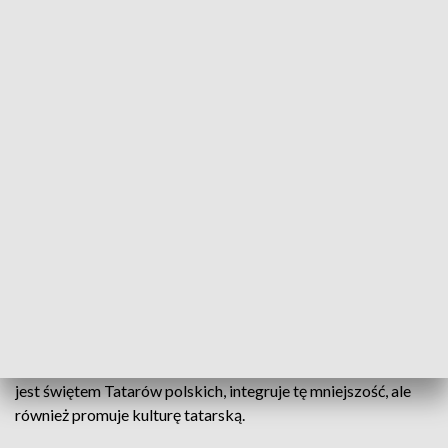
X Festiwal Kultury Tatarskiej / fot. TVP3 Białystok
Zawody łucznictwa konnego, występy tatarskich
zespołów, szermierka i strzelanie z łuku - między
innymi takie atrakcje, czekały w Podlaskim Muzeum
Kultury Ludowej w Wasilkowie. Dziś (25.06) odbył
się tam X Festiwal Kultury Tatarskiej.
W Podlaskim Muzeum Kultury Ludowej w Wasilkowie, setki
ludzi uczestniczyło w X Festiwalu Kultury Tatarskiej. Festiwal
jest świętem Tatarów polskich, integruje tę mniejszość, ale
również promuje kulturę tatarską.