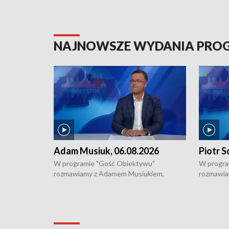
NAJNOWSZE WYDANIA PR
Adam Musiuk, 06.08.2026
Piotr S
W programie "Gość Obiektywu"
W progra
rozmawiamy z Adamem Musiukiem,
rozmawia
podlaskim wojewódzkim konserwatorem
Towarzys
zabytków o kondycji zabytków w regionie
wsparcia 
i naborze wniosków na prace
działani
konserwatorskie.
Pokrzywd