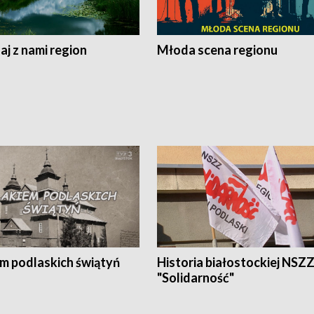
j z nami region
Młoda scena regionu
em podlaskich świątyń
Historia białostockiej NSZ
"Solidarność"