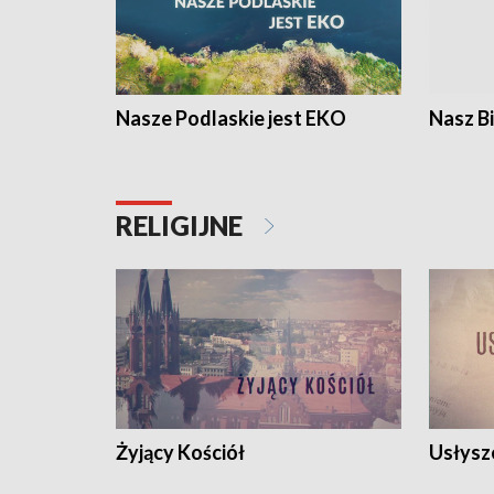
Nasze Podlaskie jest EKO
Nasz B
RELIGIJNE
Żyjący Kościół
Usłysz