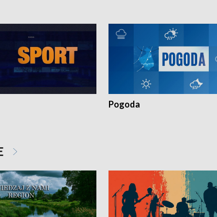
Pogoda
E