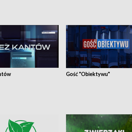
ntów
Gość "Obiektywu"