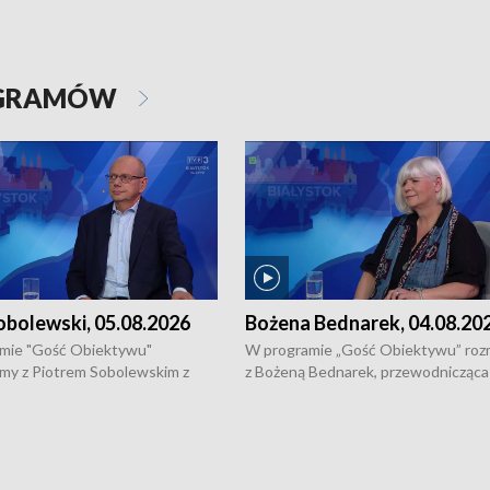
OGRAMÓW
obolewski, 05.08.2026
Bożena Bednarek, 04.08.20
mie "Gość Obiektywu"
W programie „Gość Obiektywu” ro
my z Piotrem Sobolewskim z
z Bożeną Bednarek, przewodnicząca
twa Amickus o możliwościach
Białostockiej Rady Seniorów, o walc
osób dotkniętych przemocą i
samotnością, pomysłach na to jak
u Ośrodka Pomocy Osobom
wyciągać osoby starsze z domów i j
zonym Przestępstwem.
ważne jest to by nie były same.