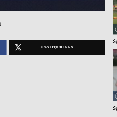
u
S
UDOSTĘPNIJ NA X
S