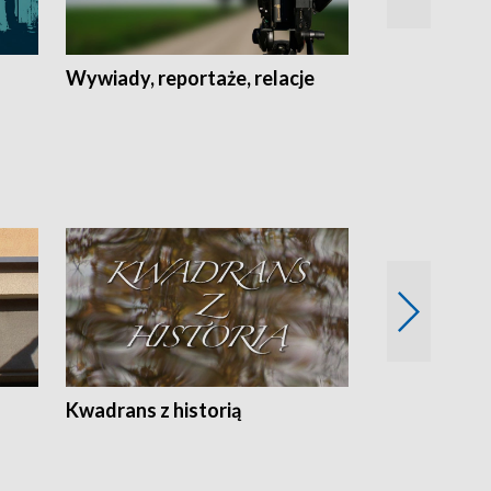
Wywiady, reportaże, relacje
Recepta na...
Z
Kwadrans z historią
Kartki z kal