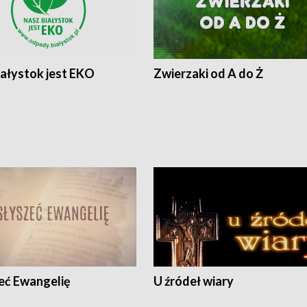
iałystok jest EKO
Zwierzaki od A do Ż
eć Ewangelię
U źródeł wiary