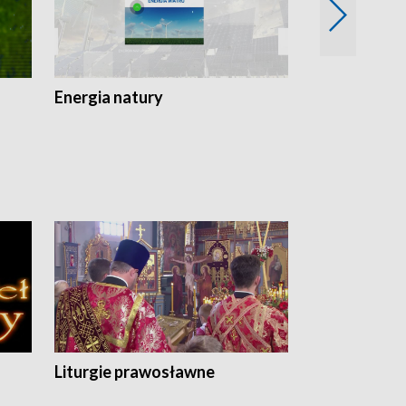
Energia natury
Ogród i nie t
Liturgie prawosławne