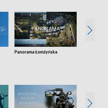
Panorama Łomżyńska
Przegląd suw