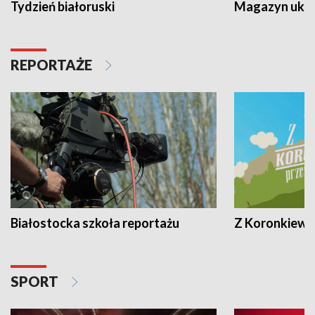
Tydzień białoruski
Magazyn ukra
REPORTAŻE
Białostocka szkoła reportażu
Z Koronkiewic
SPORT