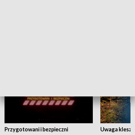
Grajmy Swoje
Białostocki Te
NAUKA I EDUKACJA
Przygotowani i bezpieczni
Uwaga kleszc