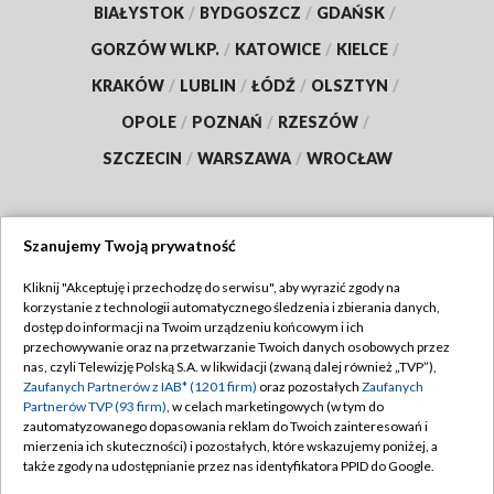
BIAŁYSTOK
/
BYDGOSZCZ
/
GDAŃSK
/
GORZÓW WLKP.
/
KATOWICE
/
KIELCE
/
KRAKÓW
/
LUBLIN
/
ŁÓDŹ
/
OLSZTYN
/
OPOLE
/
POZNAŃ
/
RZESZÓW
/
SZCZECIN
/
WARSZAWA
/
WROCŁAW
Szanujemy Twoją prywatność
Dołącz do nas:
Kliknij "Akceptuję i przechodzę do serwisu", aby wyrazić zgody na
korzystanie z technologii automatycznego śledzenia i zbierania danych,
TVP
dostęp do informacji na Twoim urządzeniu końcowym i ich
Abonament TVP
przechowywanie oraz na przetwarzanie Twoich danych osobowych przez
Regulamin TVP
nas, czyli Telewizję Polską S.A. w likwidacji (zwaną dalej również „TVP”),
Emisja w TVP
Polityka prywatności
Zaufanych Partnerów z IAB* (1201 firm)
oraz pozostałych
Zaufanych
Partnerów TVP (93 firm)
, w celach marketingowych (w tym do
Centrum informacji TVP
Moje zgody
zautomatyzowanego dopasowania reklam do Twoich zainteresowań i
mierzenia ich skuteczności) i pozostałych, które wskazujemy poniżej, a
Naziemna Telewizja Cyfrowa
Pomoc
także zgody na udostępnianie przez nas identyfikatora PPID do Google.
Sklep TVP