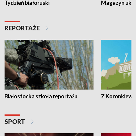
Tydzień białoruski
Magazyn ukra
REPORTAŻE
Białostocka szkoła reportażu
Z Koronkiewic
SPORT