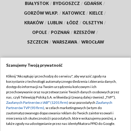
BIAŁYSTOK
/
BYDGOSZCZ
/
GDAŃSK
/
GORZÓW WLKP.
/
KATOWICE
/
KIELCE
/
KRAKÓW
/
LUBLIN
/
ŁÓDŹ
/
OLSZTYN
/
OPOLE
/
POZNAŃ
/
RZESZÓW
/
SZCZECIN
/
WARSZAWA
/
WROCŁAW
Szanujemy Twoją prywatność
Dołącz do nas:
Kliknij "Akceptuję i przechodzę do serwisu", aby wyrazić zgody na
korzystanie z technologii automatycznego śledzenia i zbierania danych,
TVP
dostęp do informacji na Twoim urządzeniu końcowym i ich
Abonament TVP
przechowywanie oraz na przetwarzanie Twoich danych osobowych przez
Regulamin TVP
nas, czyli Telewizję Polską S.A. w likwidacji (zwaną dalej również „TVP”),
Emisja w TVP
Polityka prywatności
Zaufanych Partnerów z IAB* (1201 firm)
oraz pozostałych
Zaufanych
Partnerów TVP (93 firm)
, w celach marketingowych (w tym do
Centrum informacji TVP
Moje zgody
zautomatyzowanego dopasowania reklam do Twoich zainteresowań i
mierzenia ich skuteczności) i pozostałych, które wskazujemy poniżej, a
Naziemna Telewizja Cyfrowa
Pomoc
także zgody na udostępnianie przez nas identyfikatora PPID do Google.
Sklep TVP