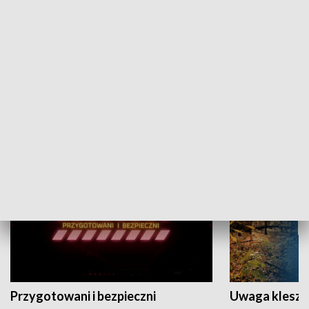
Grajmy Swoje
Białostocki Te
NAUKA I EDUKACJA
Przygotowani i bezpieczni
Uwaga kleszc