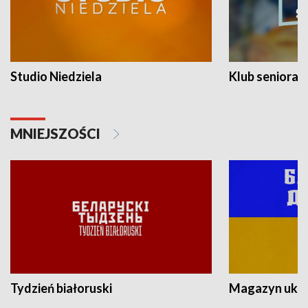
Studio Niedziela
Klub seniora
MNIEJSZOŚCI
Tydzień białoruski
Magazyn ukra