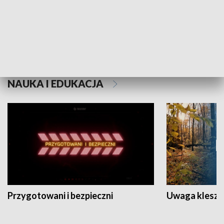
Grajmy Swoje
Białostocki Te
NAUKA I EDUKACJA
Przygotowani i bezpieczni
Uwaga kleszc