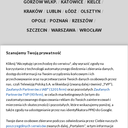
GORZÓW WLKP.
/
KATOWICE
/
KIELCE
/
KRAKÓW
/
LUBLIN
/
ŁÓDŹ
/
OLSZTYN
/
OPOLE
/
POZNAŃ
/
RZESZÓW
/
SZCZECIN
/
WARSZAWA
/
WROCŁAW
Szanujemy Twoją prywatność
Dołącz do nas:
Kliknij "Akceptuję i przechodzę do serwisu", aby wyrazić zgody na
korzystanie z technologii automatycznego śledzenia i zbierania danych,
TVP
dostęp do informacji na Twoim urządzeniu końcowym i ich
Abonament TVP
przechowywanie oraz na przetwarzanie Twoich danych osobowych przez
Regulamin TVP
nas, czyli Telewizję Polską S.A. w likwidacji (zwaną dalej również „TVP”),
Emisja w TVP
Polityka prywatności
Zaufanych Partnerów z IAB* (1201 firm)
oraz pozostałych
Zaufanych
Partnerów TVP (93 firm)
, w celach marketingowych (w tym do
Centrum informacji TVP
Moje zgody
zautomatyzowanego dopasowania reklam do Twoich zainteresowań i
mierzenia ich skuteczności) i pozostałych, które wskazujemy poniżej, a
Naziemna Telewizja Cyfrowa
Pomoc
także zgody na udostępnianie przez nas identyfikatora PPID do Google.
Sklep TVP
Biuro reklamy
Twoje dane osobowe zbierane podczas odwiedzania przez Ciebie naszych
Rada Programowa
Kontakt
poszczególnych serwisów
zwanych dalej „Portalem”, w tym informacje