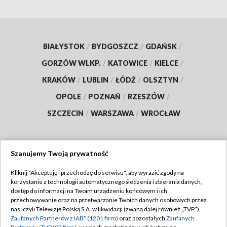
BIAŁYSTOK
/
BYDGOSZCZ
/
GDAŃSK
/
GORZÓW WLKP.
/
KATOWICE
/
KIELCE
/
KRAKÓW
/
LUBLIN
/
ŁÓDŹ
/
OLSZTYN
/
OPOLE
/
POZNAŃ
/
RZESZÓW
/
SZCZECIN
/
WARSZAWA
/
WROCŁAW
Szanujemy Twoją prywatność
Dołącz do nas:
Kliknij "Akceptuję i przechodzę do serwisu", aby wyrazić zgody na
korzystanie z technologii automatycznego śledzenia i zbierania danych,
TVP
dostęp do informacji na Twoim urządzeniu końcowym i ich
Abonament TVP
przechowywanie oraz na przetwarzanie Twoich danych osobowych przez
Regulamin TVP
nas, czyli Telewizję Polską S.A. w likwidacji (zwaną dalej również „TVP”),
Emisja w TVP
Polityka prywatności
Zaufanych Partnerów z IAB* (1201 firm)
oraz pozostałych
Zaufanych