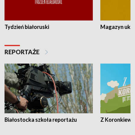
Tydzień białoruski
Magazyn ukra
REPORTAŻE
Białostocka szkoła reportażu
Z Koronkiewic