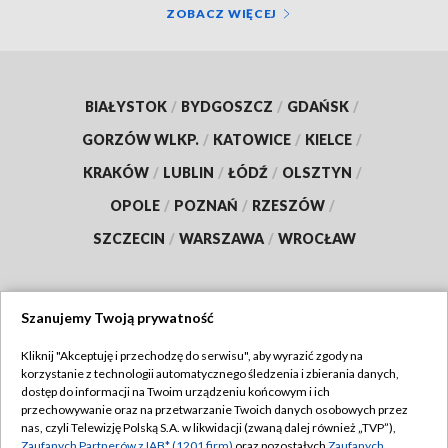
ZOBACZ WIĘCEJ
BIAŁYSTOK
/
BYDGOSZCZ
/
GDAŃSK
/
GORZÓW WLKP.
/
KATOWICE
/
KIELCE
/
KRAKÓW
/
LUBLIN
/
ŁÓDŹ
/
OLSZTYN
/
OPOLE
/
POZNAŃ
/
RZESZÓW
/
SZCZECIN
/
WARSZAWA
/
WROCŁAW
Szanujemy Twoją prywatność
Dołącz do nas:
Kliknij "Akceptuję i przechodzę do serwisu", aby wyrazić zgody na
korzystanie z technologii automatycznego śledzenia i zbierania danych,
TVP
dostęp do informacji na Twoim urządzeniu końcowym i ich
Abonament TVP
przechowywanie oraz na przetwarzanie Twoich danych osobowych przez
Regulamin TVP
nas, czyli Telewizję Polską S.A. w likwidacji (zwaną dalej również „TVP”),
Emisja w TVP
Polityka prywatności
Zaufanych Partnerów z IAB* (1201 firm)
oraz pozostałych
Zaufanych