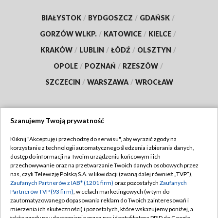
BIAŁYSTOK
/
BYDGOSZCZ
/
GDAŃSK
/
GORZÓW WLKP.
/
KATOWICE
/
KIELCE
/
KRAKÓW
/
LUBLIN
/
ŁÓDŹ
/
OLSZTYN
/
OPOLE
/
POZNAŃ
/
RZESZÓW
/
SZCZECIN
/
WARSZAWA
/
WROCŁAW
Szanujemy Twoją prywatność
Dołącz do nas:
Kliknij "Akceptuję i przechodzę do serwisu", aby wyrazić zgody na
korzystanie z technologii automatycznego śledzenia i zbierania danych,
TVP
dostęp do informacji na Twoim urządzeniu końcowym i ich
Abonament TVP
przechowywanie oraz na przetwarzanie Twoich danych osobowych przez
Regulamin TVP
nas, czyli Telewizję Polską S.A. w likwidacji (zwaną dalej również „TVP”),
Emisja w TVP
Polityka prywatności
Zaufanych Partnerów z IAB* (1201 firm)
oraz pozostałych
Zaufanych
Partnerów TVP (93 firm)
, w celach marketingowych (w tym do
Centrum informacji TVP
Moje zgody
zautomatyzowanego dopasowania reklam do Twoich zainteresowań i
mierzenia ich skuteczności) i pozostałych, które wskazujemy poniżej, a
Naziemna Telewizja Cyfrowa
Pomoc
także zgody na udostępnianie przez nas identyfikatora PPID do Google.