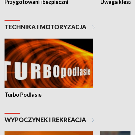
Przygotowani i bezpieczni
Uwaga kleszc
TECHNIKA I MOTORYZACJA
Turbo Podlasie
WYPOCZYNEK I REKREACJA