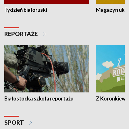
Tydzień białoruski
Magazyn ukra
REPORTAŻE
Białostocka szkoła reportażu
Z Koronkiewic
SPORT