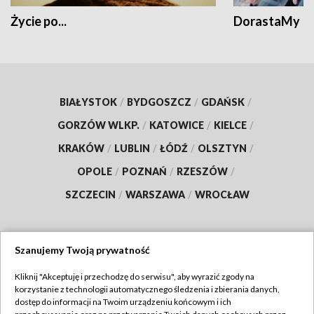
Życie po...
DorastaMy
BIAŁYSTOK
/
BYDGOSZCZ
/
GDAŃSK
/
GORZÓW WLKP.
/
KATOWICE
/
KIELCE
/
KRAKÓW
/
LUBLIN
/
ŁÓDŹ
/
OLSZTYN
/
OPOLE
/
POZNAŃ
/
RZESZÓW
/
SZCZECIN
/
WARSZAWA
/
WROCŁAW
Szanujemy Twoją prywatność
Dołącz do nas:
Kliknij "Akceptuję i przechodzę do serwisu", aby wyrazić zgody na
korzystanie z technologii automatycznego śledzenia i zbierania danych,
TVP
dostęp do informacji na Twoim urządzeniu końcowym i ich