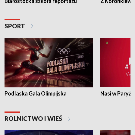
Białostocka szkoła reportażu
Z Koronkiewic
SPORT
Podlaska Gala Olimpijska
Nasi w Paryżu
ROLNICTWO I WIEŚ