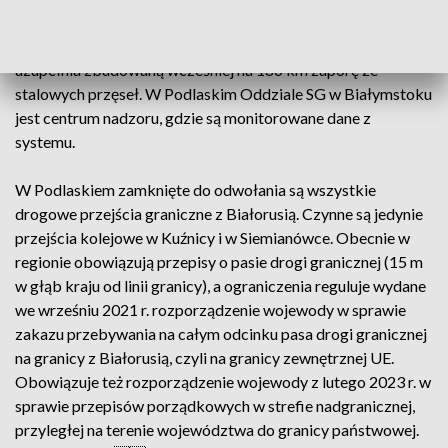
odcinka, gdzie prace były opóźnione z powodu zalania
terenu. Zapora elektroniczna – system kamer i czujników –
uzupełnia zbudowaną wcześniej na 186 km zaporę ze
stalowych przęseł. W Podlaskim Oddziale SG w Białymstoku
jest centrum nadzoru, gdzie są monitorowane dane z
systemu.
W Podlaskiem zamknięte do odwołania są wszystkie
drogowe przejścia graniczne z Białorusią. Czynne są jedynie
przejścia kolejowe w Kuźnicy i w Siemianówce. Obecnie w
regionie obowiązują przepisy o pasie drogi granicznej (15 m
w głąb kraju od linii granicy), a ograniczenia reguluje wydane
we wrześniu 2021 r. rozporządzenie wojewody w sprawie
zakazu przebywania na całym odcinku pasa drogi granicznej
na granicy z Białorusią, czyli na granicy zewnętrznej UE.
Obowiązuje też rozporządzenie wojewody z lutego 2023 r. w
sprawie przepisów porządkowych w strefie nadgranicznej,
przyległej na terenie województwa do granicy państwowej.