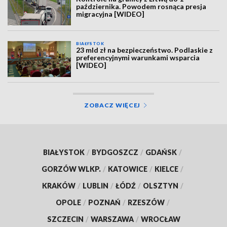
października. Powodem rosnąca presja
migracyjna [WIDEO]
BIAŁYSTOK
23 mld zł na bezpieczeństwo. Podlaskie z
preferencyjnymi warunkami wsparcia
[WIDEO]
ZOBACZ WIĘCEJ
BIAŁYSTOK
/
BYDGOSZCZ
/
GDAŃSK
/
GORZÓW WLKP.
/
KATOWICE
/
KIELCE
/
KRAKÓW
/
LUBLIN
/
ŁÓDŹ
/
OLSZTYN
/
OPOLE
/
POZNAŃ
/
RZESZÓW
/
SZCZECIN
/
WARSZAWA
/
WROCŁAW