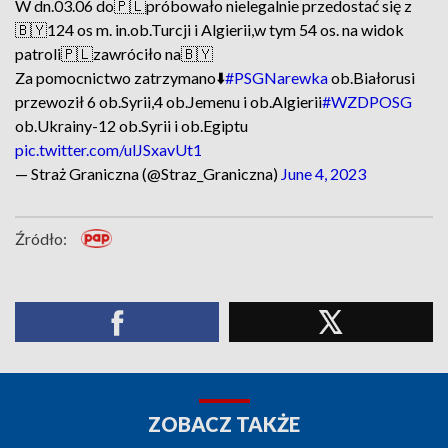
W dn.03.06 do🇵🇱próbowało nielegalnie przedostać się z
🇧🇾124 os m. in.ob.Turcji i Algierii,w tym 54 os. na widok
patroli🇵🇱zawróciło na🇧🇾
Za pomocnictwo zatrzymano⬇️
#PSGNarewka
ob.Białorusi
przewoził 6 ob.Syrii,4 ob.Jemenu i ob.Algierii
#WZDPOSG
ob.Ukrainy-12 ob.Syrii i ob.Egiptu
pic.twitter.com/ulJSxavUt1
— Straż Graniczna (@Straz_Graniczna)
June 4, 2023
Źródło:
ZOBACZ TAKŻE