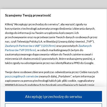
Szanujemy Twoją prywatność
Dołącz do nas:
Kliknij "Akceptuję i przechodzę do serwisu", aby wyrazić zgody na
korzystanie z technologii automatycznego śledzenia i zbierania danych,
TVP
dostęp do informacji na Twoim urządzeniu końcowym i ich
Abonament TVP
przechowywanie oraz na przetwarzanie Twoich danych osobowych przez
Regulamin TVP
nas, czyli Telewizję Polską S.A. w likwidacji (zwaną dalej również „TVP”),
Emisja w TVP
Polityka prywatności
Zaufanych Partnerów z IAB* (1201 firm)
oraz pozostałych
Zaufanych
Partnerów TVP (93 firm)
, w celach marketingowych (w tym do
Centrum informacji TVP
Moje zgody
zautomatyzowanego dopasowania reklam do Twoich zainteresowań i
mierzenia ich skuteczności) i pozostałych, które wskazujemy poniżej, a
Naziemna Telewizja Cyfrowa
Pomoc
także zgody na udostępnianie przez nas identyfikatora PPID do Google.
Sklep TVP
Biuro reklamy
Twoje dane osobowe zbierane podczas odwiedzania przez Ciebie naszych
Rada Programowa
Kontakt
poszczególnych serwisów
zwanych dalej „Portalem”, w tym informacje
zapisywane za pomocą technologii takich jak: pliki cookie, sygnalizatory
System NOS
WWW lub innych podobnych technologii umożliwiających świadczenie
dopasowanych i bezpiecznych usług, personalizację treści oraz reklam,
Informacje o nadawcy
Kanały
udostępnianie funkcji mediów społecznościowych oraz analizowanie
Akceptuję i przechodzę do serwisu
ruchu w Internecie.
Program dla prasy
©2026 Telewizja Polska S.A. w likwidacji
Biuro Reklamy
Twoje dane osobowe zbierane podczas odwiedzania przez Ciebie