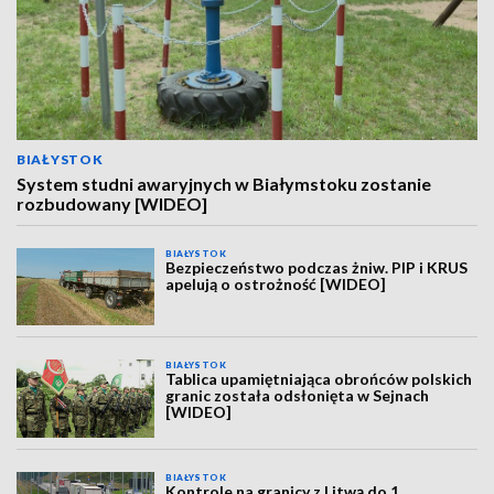
BIAŁYSTOK
System studni awaryjnych w Białymstoku zostanie
rozbudowany [WIDEO]
BIAŁYSTOK
Bezpieczeństwo podczas żniw. PIP i KRUS
apelują o ostrożność [WIDEO]
BIAŁYSTOK
Tablica upamiętniająca obrońców polskich
granic została odsłonięta w Sejnach
[WIDEO]
BIAŁYSTOK
Kontrole na granicy z Litwą do 1