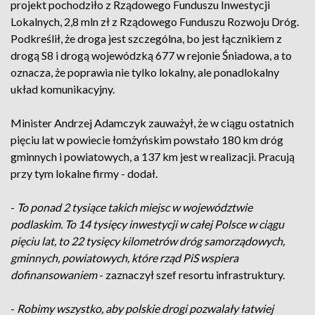
projekt pochodziło z Rządowego Funduszu Inwestycji
Lokalnych, 2,8 mln zł z Rządowego Funduszu Rozwoju Dróg.
Podkreślił, że droga jest szczególna, bo jest łącznikiem z
drogą S8 i drogą wojewódzką 677 w rejonie Śniadowa, a to
oznacza, że poprawia nie tylko lokalny, ale ponadlokalny
układ komunikacyjny.
Minister Andrzej Adamczyk zauważył, że w ciągu ostatnich
pięciu lat w powiecie łomżyńskim powstało 180 km dróg
gminnych i powiatowych, a 137 km jest w realizacji. Pracują
przy tym lokalne firmy - dodał.
-
To ponad 2 tysiące takich miejsc w województwie
podlaskim. To 14 tysięcy inwestycji w całej Polsce w ciągu
pięciu lat, to 22 tysięcy kilometrów dróg samorządowych,
gminnych, powiatowych, które rząd PiS wspiera
dofinansowaniem
- zaznaczył szef resortu infrastruktury.
-
Robimy wszystko, aby polskie drogi pozwalały łatwiej