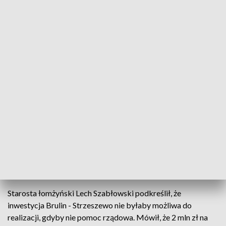
Jak podało starostwo łomżyńskie, inwestycja kosztowała
blisko 6,2 mln zł. Ponad 2,8 mln zł z tej kwoty pochodziło z
Rządowego Funduszu Rozwoju Dróg. W ramach inwestycji
powstała droga o szerokości 6 m, pobocza z kruszywa i dwa
przejścia dla pieszych. Przebudowano również cztery
skrzyżowania.
-
Każda inwestycja jest ważna, nie tylko te wielkie, nie tylko te
autostrady, na które czekamy, ale szczególnie drogi
ekspresowe, drogi szybkiego ruchu, drogi krajowe. Bardzo
ważne są te drogi lokalne
- powiedział Adamczyk. Dodał, że
"bezpieczne drogi są wyznacznikiem standardu
cywilizacyjnego XXI w.", a mieszkańcy "chcą korzystać na co
dzień z bezpiecznych dróg".
Starosta łomżyński Lech Szabłowski podkreślił, że
inwestycja Brulin - Strzeszewo nie byłaby możliwa do
realizacji, gdyby nie pomoc rządowa. Mówił, że 2 mln zł na