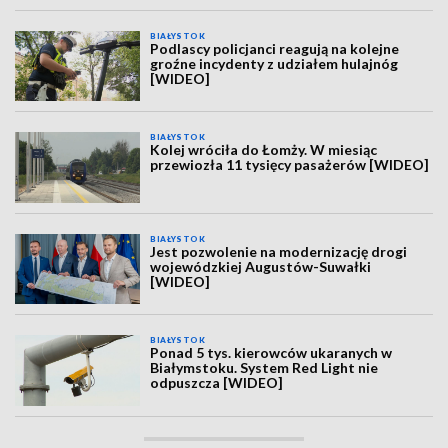
BIAŁYSTOK
Podlascy policjanci reagują na kolejne
groźne incydenty z udziałem hulajnóg
[WIDEO]
BIAŁYSTOK
Kolej wróciła do Łomży. W miesiąc
przewiozła 11 tysięcy pasażerów [WIDEO]
BIAŁYSTOK
Jest pozwolenie na modernizację drogi
wojewódzkiej Augustów-Suwałki
[WIDEO]
BIAŁYSTOK
Ponad 5 tys. kierowców ukaranych w
Białymstoku. System Red Light nie
odpuszcza [WIDEO]