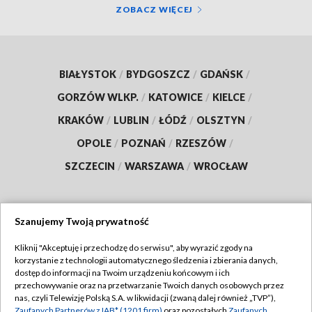
ZOBACZ WIĘCEJ
BIAŁYSTOK
/
BYDGOSZCZ
/
GDAŃSK
/
GORZÓW WLKP.
/
KATOWICE
/
KIELCE
/
KRAKÓW
/
LUBLIN
/
ŁÓDŹ
/
OLSZTYN
/
OPOLE
/
POZNAŃ
/
RZESZÓW
/
SZCZECIN
/
WARSZAWA
/
WROCŁAW
Szanujemy Twoją prywatność
Dołącz do nas:
Kliknij "Akceptuję i przechodzę do serwisu", aby wyrazić zgody na
korzystanie z technologii automatycznego śledzenia i zbierania danych,
TVP
dostęp do informacji na Twoim urządzeniu końcowym i ich
Abonament TVP
przechowywanie oraz na przetwarzanie Twoich danych osobowych przez
Regulamin TVP
nas, czyli Telewizję Polską S.A. w likwidacji (zwaną dalej również „TVP”),
Emisja w TVP
Polityka prywatności
Zaufanych Partnerów z IAB* (1201 firm)
oraz pozostałych
Zaufanych