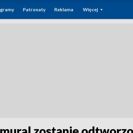
ogramy
Patronaty
Reklama
Więcej
 mural zostanie odtworzo