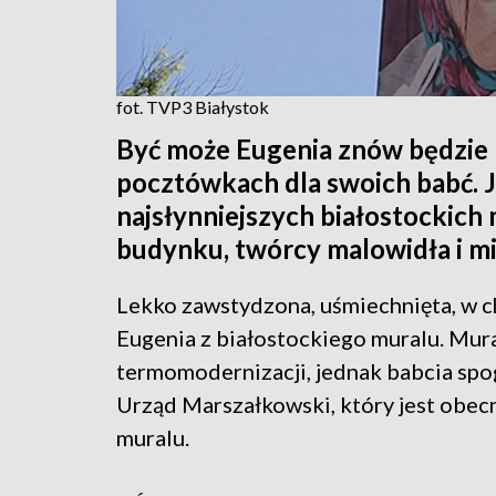
fot. TVP3 Białystok
Być może Eugenia znów będzie
pocztówkach dla swoich babć. J
najsłynniejszych białostockich 
budynku, twórcy malowidła i m
Lekko zawstydzona, uśmiechnięta, w ch
Eugenia z białostockiego muralu. Mur
termomodernizacji, jednak babcia spo
Urząd Marszałkowski, który jest obec
muralu.