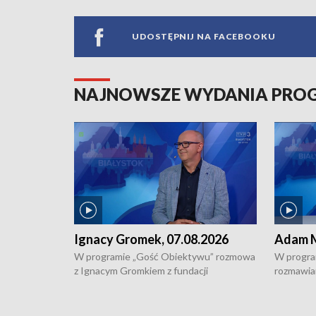
UDOSTĘPNIJ NA FACEBOOKU
NAJNOWSZE WYDANIA PR
Ignacy Gromek, 07.08.2026
Adam M
W programie „Gość Obiektywu” rozmowa
W progra
z Ignacym Gromkiem z fundacji
rozmawia
"Przystanek Autyzm" o opiece dorosłych
podlaski
osób autystycznych oraz potrzebie
zabytków 
dziennej i całodobowej opieki.
i naborze