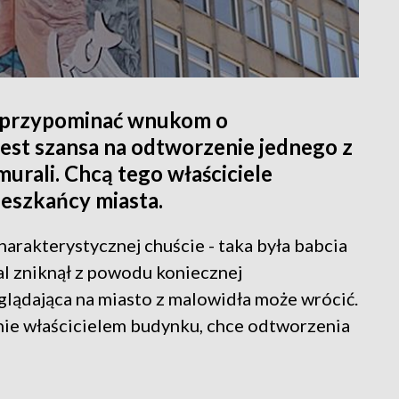
 przypominać wnukom o
est szansa na odtworzenie jednego z
murali. Chcą tego właściciele
ieszkańcy miasta.
arakterystycznej chuście - taka była babcia
al zniknął z powodu koniecznej
glądająca na miasto z malowidła może wrócić.
nie właścicielem budynku, chce odtworzenia