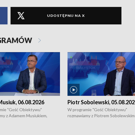
UDOSTĘPNIJ NA X
OGRAMÓW
usiuk, 06.08.2026
Piotr Sobolewski, 05.08.20
mie "Gość Obiektywu"
W programie "Gość Obiektywu"
my z Adamem Musiukiem,
rozmawiamy z Piotrem Sobolewskim
m wojewódzkim konserwatorem
Towarzystwa Amickus o możliwości
o kondycji zabytków w regionie
wsparcia osób dotkniętych przemocą
 wniosków na prace
działaniu Ośrodka Pomocy Osobom