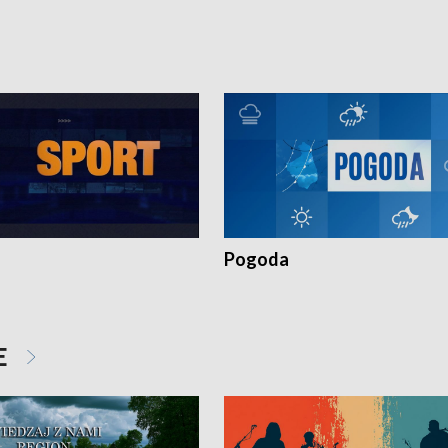
torskie.
Pokrzywdzonym Przestępstwem.
Pogoda
E