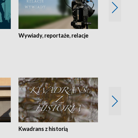
Wywiady, reportaże, relacje
Recepta na...
Z
Kwadrans z historią
Kartki z kal