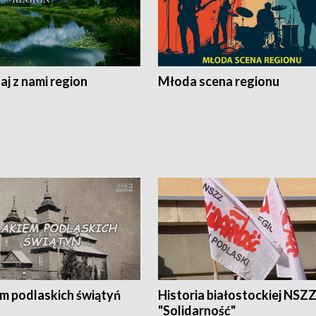
j z nami region
Młoda scena regionu
em podlaskich świątyń
Historia białostockiej NSZ
"Solidarność"