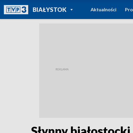
POWRÓT DO
BIAŁYSTOK
Aktualności
Pr
TVP REGIONY
Słynny białostocki