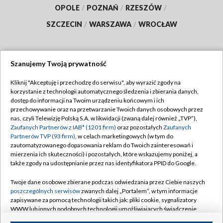
OPOLE
/
POZNAŃ
/
RZESZÓW
/
SZCZECIN
/
WARSZAWA
/
WROCŁAW
Szanujemy Twoją prywatność
Dołącz do nas:
Kliknij "Akceptuję i przechodzę do serwisu", aby wyrazić zgody na
korzystanie z technologii automatycznego śledzenia i zbierania danych,
TVP
dostęp do informacji na Twoim urządzeniu końcowym i ich
Abonament TVP
przechowywanie oraz na przetwarzanie Twoich danych osobowych przez
Regulamin TVP
nas, czyli Telewizję Polską S.A. w likwidacji (zwaną dalej również „TVP”),
Emisja w TVP
Polityka prywatności
Zaufanych Partnerów z IAB* (1201 firm)
oraz pozostałych
Zaufanych
Partnerów TVP (93 firm)
, w celach marketingowych (w tym do
Centrum informacji TVP
Moje zgody
zautomatyzowanego dopasowania reklam do Twoich zainteresowań i
mierzenia ich skuteczności) i pozostałych, które wskazujemy poniżej, a
Naziemna Telewizja Cyfrowa
Pomoc
także zgody na udostępnianie przez nas identyfikatora PPID do Google.
Sklep TVP
Biuro reklamy
Twoje dane osobowe zbierane podczas odwiedzania przez Ciebie naszych
Rada Programowa
Kontakt
poszczególnych serwisów
zwanych dalej „Portalem”, w tym informacje
zapisywane za pomocą technologii takich jak: pliki cookie, sygnalizatory
System NOS
WWW lub innych podobnych technologii umożliwiających świadczenie
dopasowanych i bezpiecznych usług, personalizację treści oraz reklam,
Informacje o nadawcy