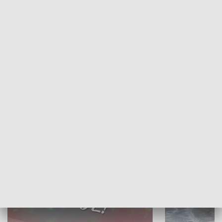
Żyjący Kościół
Usłyszeć Ewa
KULTURA I SZTUKA