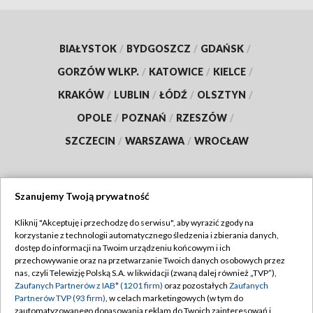
BIAŁYSTOK
/
BYDGOSZCZ
/
GDAŃSK
/
GORZÓW WLKP.
/
KATOWICE
/
KIELCE
/
KRAKÓW
/
LUBLIN
/
ŁÓDŹ
/
OLSZTYN
/
OPOLE
/
POZNAŃ
/
RZESZÓW
/
SZCZECIN
/
WARSZAWA
/
WROCŁAW
Szanujemy Twoją prywatność
Dołącz do nas:
Kliknij "Akceptuję i przechodzę do serwisu", aby wyrazić zgody na
korzystanie z technologii automatycznego śledzenia i zbierania danych,
TVP
dostęp do informacji na Twoim urządzeniu końcowym i ich
Abonament TVP
przechowywanie oraz na przetwarzanie Twoich danych osobowych przez
Regulamin TVP
nas, czyli Telewizję Polską S.A. w likwidacji (zwaną dalej również „TVP”),
Emisja w TVP
Polityka prywatności
Zaufanych Partnerów z IAB* (1201 firm)
oraz pozostałych
Zaufanych
Partnerów TVP (93 firm)
, w celach marketingowych (w tym do
Centrum informacji TVP
Moje zgody
zautomatyzowanego dopasowania reklam do Twoich zainteresowań i