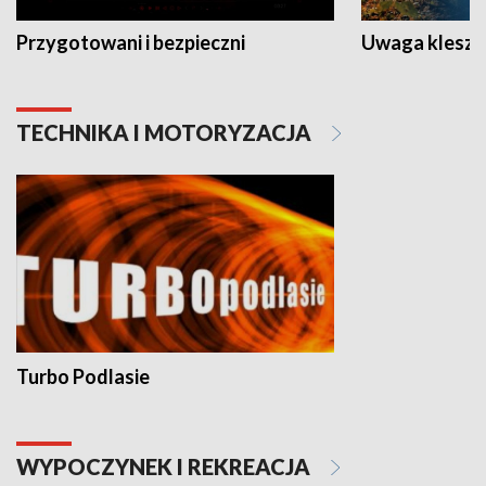
Przygotowani i bezpieczni
Uwaga kleszc
TECHNIKA I MOTORYZACJA
Turbo Podlasie
WYPOCZYNEK I REKREACJA