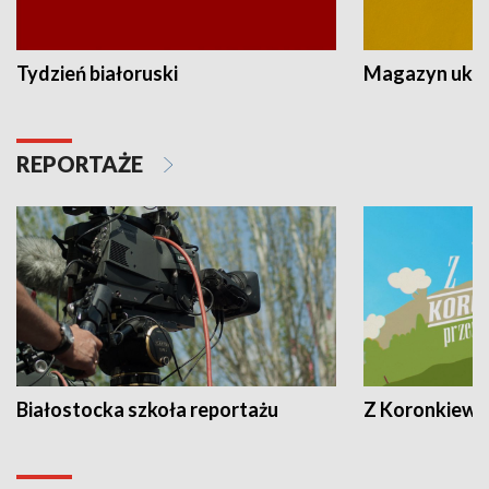
Tydzień białoruski
Magazyn ukra
REPORTAŻE
Białostocka szkoła reportażu
Z Koronkiewic