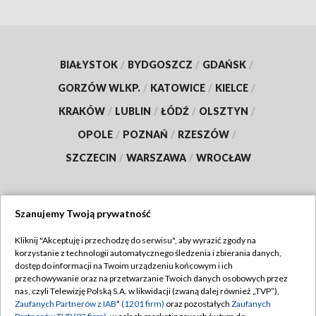
BIAŁYSTOK
/
BYDGOSZCZ
/
GDAŃSK
/
GORZÓW WLKP.
/
KATOWICE
/
KIELCE
/
KRAKÓW
/
LUBLIN
/
ŁÓDŹ
/
OLSZTYN
/
OPOLE
/
POZNAŃ
/
RZESZÓW
/
SZCZECIN
/
WARSZAWA
/
WROCŁAW
Szanujemy Twoją prywatność
Dołącz do nas:
Kliknij "Akceptuję i przechodzę do serwisu", aby wyrazić zgody na
korzystanie z technologii automatycznego śledzenia i zbierania danych,
TVP
dostęp do informacji na Twoim urządzeniu końcowym i ich
Abonament TVP
przechowywanie oraz na przetwarzanie Twoich danych osobowych przez
Regulamin TVP
nas, czyli Telewizję Polską S.A. w likwidacji (zwaną dalej również „TVP”),
Emisja w TVP
Polityka prywatności
Zaufanych Partnerów z IAB* (1201 firm)
oraz pozostałych
Zaufanych