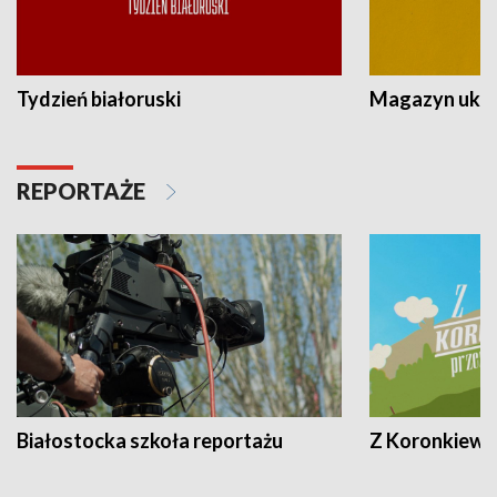
Tydzień białoruski
Magazyn ukra
REPORTAŻE
Białostocka szkoła reportażu
Z Koronkiewic