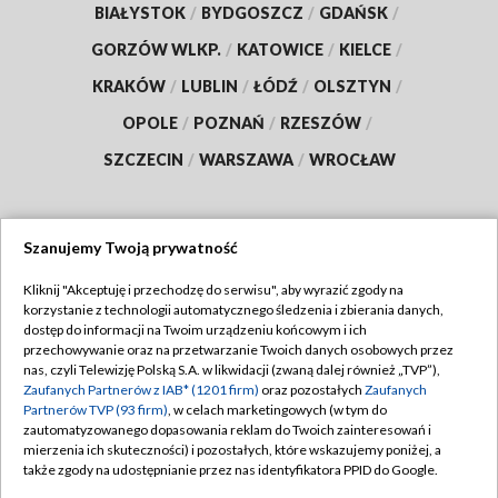
BIAŁYSTOK
/
BYDGOSZCZ
/
GDAŃSK
/
GORZÓW WLKP.
/
KATOWICE
/
KIELCE
/
KRAKÓW
/
LUBLIN
/
ŁÓDŹ
/
OLSZTYN
/
OPOLE
/
POZNAŃ
/
RZESZÓW
/
SZCZECIN
/
WARSZAWA
/
WROCŁAW
Szanujemy Twoją prywatność
Dołącz do nas:
Kliknij "Akceptuję i przechodzę do serwisu", aby wyrazić zgody na
korzystanie z technologii automatycznego śledzenia i zbierania danych,
TVP
dostęp do informacji na Twoim urządzeniu końcowym i ich
Abonament TVP
przechowywanie oraz na przetwarzanie Twoich danych osobowych przez
Regulamin TVP
nas, czyli Telewizję Polską S.A. w likwidacji (zwaną dalej również „TVP”),
Emisja w TVP
Polityka prywatności
Zaufanych Partnerów z IAB* (1201 firm)
oraz pozostałych
Zaufanych
Partnerów TVP (93 firm)
, w celach marketingowych (w tym do
Centrum informacji TVP
Moje zgody
zautomatyzowanego dopasowania reklam do Twoich zainteresowań i
mierzenia ich skuteczności) i pozostałych, które wskazujemy poniżej, a
Naziemna Telewizja Cyfrowa
Pomoc
także zgody na udostępnianie przez nas identyfikatora PPID do Google.
Sklep TVP