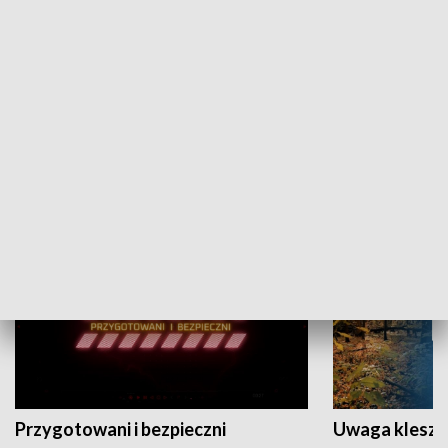
Grajmy Swoje
Białostocki Te
NAUKA I EDUKACJA
Przygotowani i bezpieczni
Uwaga kleszc