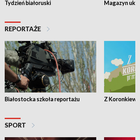
Tydzień białoruski
Magazyn ukra
REPORTAŻE
Białostocka szkoła reportażu
Z Koronkiewic
SPORT