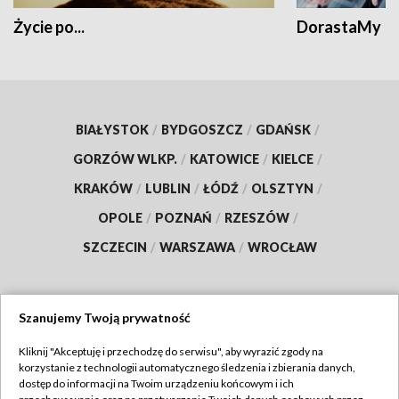
Życie po...
DorastaMy
BIAŁYSTOK
/
BYDGOSZCZ
/
GDAŃSK
/
GORZÓW WLKP.
/
KATOWICE
/
KIELCE
/
KRAKÓW
/
LUBLIN
/
ŁÓDŹ
/
OLSZTYN
/
OPOLE
/
POZNAŃ
/
RZESZÓW
/
SZCZECIN
/
WARSZAWA
/
WROCŁAW
Szanujemy Twoją prywatność
Dołącz do nas:
Kliknij "Akceptuję i przechodzę do serwisu", aby wyrazić zgody na
korzystanie z technologii automatycznego śledzenia i zbierania danych,
TVP
dostęp do informacji na Twoim urządzeniu końcowym i ich