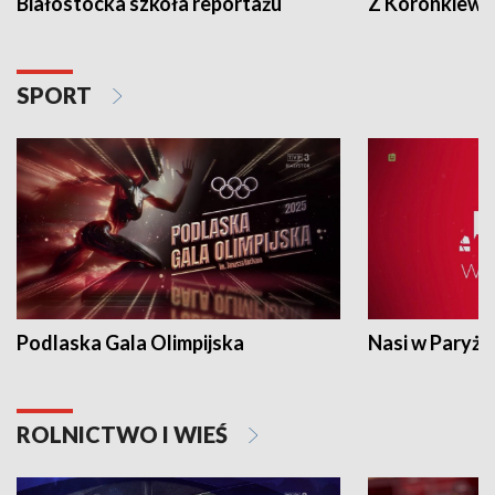
Białostocka szkoła reportażu
Z Koronkiewic
SPORT
Podlaska Gala Olimpijska
Nasi w Paryżu
ROLNICTWO I WIEŚ