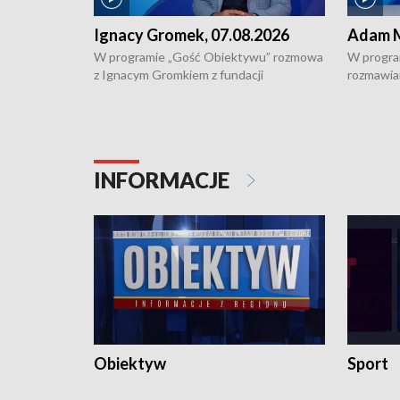
Ignacy Gromek, 07.08.2026
Adam M
W programie „Gość Obiektywu” rozmowa
W progra
z Ignacym Gromkiem z fundacji
rozmawia
"Przystanek Autyzm" o opiece dorosłych
podlaski
osób autystycznych oraz potrzebie
zabytków 
dziennej i całodobowej opieki.
i naborze
konserwa
INFORMACJE
Obiektyw
Sport