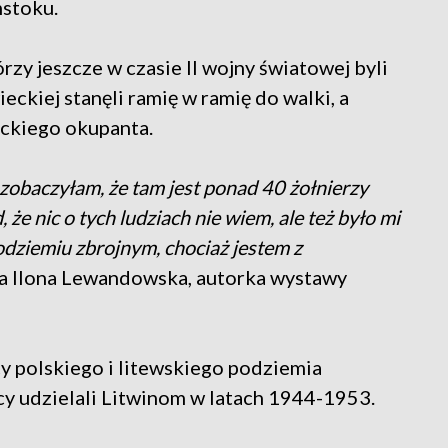
mstoku.
órzy jeszcze w czasie II wojny światowej byli
ckiej stanęli ramię w ramię do walki, a
eckiego okupanta.
 zobaczyłam, że tam jest ponad 40 żołnierzy
że nic o tych ludziach nie wiem, ale też było mi
odziemiu zbrojnym, chociaż jestem z
ła Ilona Lewandowska, autorka wystawy
 polskiego i litewskiego podziemia
cy udzielali Litwinom w latach 1944-1953.