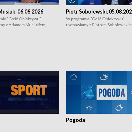
usiuk, 06.08.2026
Piotr Sobolewski, 05.08.20
mie "Gość Obiektywu"
W programie "Gość Obiektywu"
my z Adamem Musiukiem,
rozmawiamy z Piotrem Sobolewskim
m wojewódzkim konserwatorem
Towarzystwa Amickus o możliwości
o kondycji zabytków w regionie
wsparcia osób dotkniętych przemocą
 wniosków na prace
działaniu Ośrodka Pomocy Osobom
torskie.
Pokrzywdzonym Przestępstwem.
Pogoda