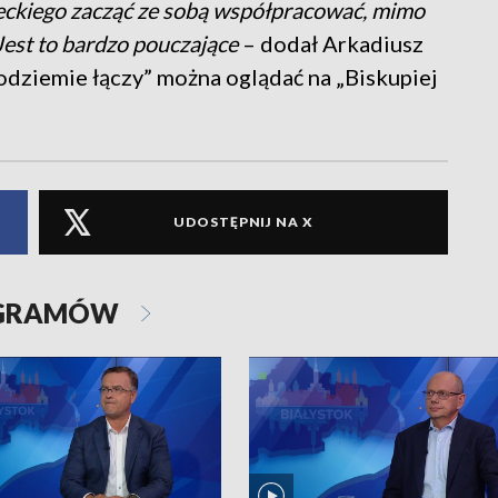
eckiego zacząć ze sobą współpracować, mimo
Jest to bardzo pouczające
– dodał Arkadiusz
odziemie łączy” można oglądać na „Biskupiej
UDOSTĘPNIJ NA X
OGRAMÓW