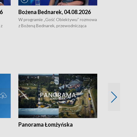
26
Bożena Bednarek, 04.08.2026
dr Katarzyna
03.08.2026
W programie „Gość Obiektywu” rozmowa
 z
z Bożeną Bednarek, przewodnicząca
W programie „G
ach
Białostockiej Rady Seniorów, o walce z
z dr Katarzyną R
 i
samotnością, pomysłach na to jak
projektu "Etnom
wyciągać osoby starsze z domów i jak
dziedzictwo kult
ważne jest to by nie były same.
wygląda dzisiejsz
Panorama Łomżyńska
Przegląd suw