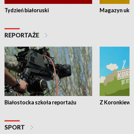
Tydzień białoruski
Magazyn ukra
REPORTAŻE
Białostocka szkoła reportażu
Z Koronkiewic
SPORT