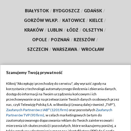
BIAŁYSTOK
/
BYDGOSZCZ
/
GDAŃSK
/
GORZÓW WLKP.
/
KATOWICE
/
KIELCE
/
KRAKÓW
/
LUBLIN
/
ŁÓDŹ
/
OLSZTYN
/
OPOLE
/
POZNAŃ
/
RZESZÓW
/
SZCZECIN
/
WARSZAWA
/
WROCŁAW
Szanujemy Twoją prywatność
Dołącz do nas:
Kliknij "Akceptuję i przechodzę do serwisu", aby wyrazić zgody na
korzystanie z technologii automatycznego śledzenia i zbierania danych,
TVP
dostęp do informacji na Twoim urządzeniu końcowym i ich
Abonament TVP
przechowywanie oraz na przetwarzanie Twoich danych osobowych przez
Regulamin TVP
nas, czyli Telewizję Polską S.A. w likwidacji (zwaną dalej również „TVP”),
Emisja w TVP
Polityka prywatności
Zaufanych Partnerów z IAB* (1201 firm)
oraz pozostałych
Zaufanych
Partnerów TVP (93 firm)
, w celach marketingowych (w tym do
Centrum informacji TVP
Moje zgody
zautomatyzowanego dopasowania reklam do Twoich zainteresowań i
mierzenia ich skuteczności) i pozostałych, które wskazujemy poniżej, a
Naziemna Telewizja Cyfrowa
Pomoc
także zgody na udostępnianie przez nas identyfikatora PPID do Google.