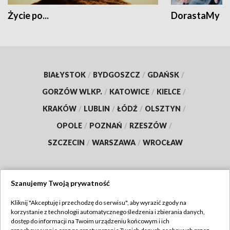
Życie po...
DorastaMy
BIAŁYSTOK
/
BYDGOSZCZ
/
GDAŃSK
/
GORZÓW WLKP.
/
KATOWICE
/
KIELCE
/
KRAKÓW
/
LUBLIN
/
ŁÓDŹ
/
OLSZTYN
/
OPOLE
/
POZNAŃ
/
RZESZÓW
/
SZCZECIN
/
WARSZAWA
/
WROCŁAW
Szanujemy Twoją prywatność
Dołącz do nas:
Kliknij "Akceptuję i przechodzę do serwisu", aby wyrazić zgody na
korzystanie z technologii automatycznego śledzenia i zbierania danych,
TVP
dostęp do informacji na Twoim urządzeniu końcowym i ich