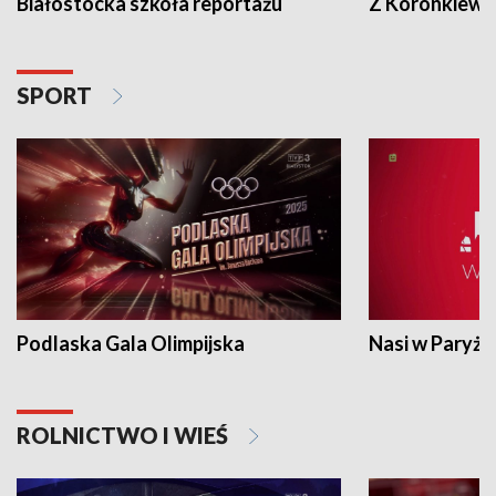
Białostocka szkoła reportażu
Z Koronkiewic
SPORT
Podlaska Gala Olimpijska
Nasi w Paryżu
ROLNICTWO I WIEŚ