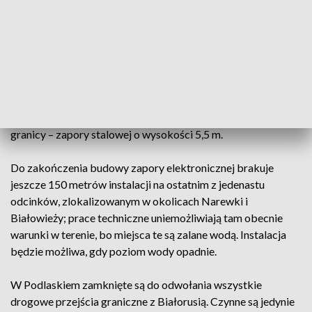
Od początku 2023 r. SG odnotowała w sumie ponad 9 tys.
prób nielegalnego przejścia przez granicę z Białorusi do
Polski. W marcu i kwietniu było to po ok. 2,5 tys. takich prób;
w maju do tej pory - łącznie przekroczyła tysiąc. Migranci
zatrzymani w 2023 r. na granicy z Białorusią pochodzili z
ponad 40 krajów. Na 206 km granicy polsko-białoruskiej
działa zapora elektroniczna, czyli system kamer i czujników.
Jest ona uzupełnieniem – zbudowanej w ub. roku na 186 km
granicy – zapory stalowej o wysokości 5,5 m.
Do zakończenia budowy zapory elektronicznej brakuje
jeszcze 150 metrów instalacji na ostatnim z jedenastu
odcinków, zlokalizowanym w okolicach Narewki i
Białowieży; prace techniczne uniemożliwiają tam obecnie
warunki w terenie, bo miejsca te są zalane wodą. Instalacja
będzie możliwa, gdy poziom wody opadnie.
W Podlaskiem zamknięte są do odwołania wszystkie
drogowe przejścia graniczne z Białorusią. Czynne są jedynie