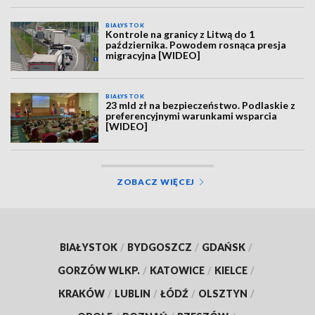
BIAŁYSTOK
Kontrole na granicy z Litwą do 1
października. Powodem rosnąca presja
migracyjna [WIDEO]
BIAŁYSTOK
23 mld zł na bezpieczeństwo. Podlaskie z
preferencyjnymi warunkami wsparcia
[WIDEO]
ZOBACZ WIĘCEJ
BIAŁYSTOK
/
BYDGOSZCZ
/
GDAŃSK
/
GORZÓW WLKP.
/
KATOWICE
/
KIELCE
/
KRAKÓW
/
LUBLIN
/
ŁÓDŹ
/
OLSZTYN
/