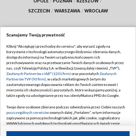
OPOLE
/
POZNAŃ
/
RZESZÓW
/
SZCZECIN
/
WARSZAWA
/
WROCŁAW
Szanujemy Twoją prywatność
Dołącz do nas:
Kliknij "Akceptuję i przechodzę do serwisu", aby wyrazić zgody na
korzystanie z technologii automatycznego śledzenia i zbierania danych,
TVP
dostęp do informacji na Twoim urządzeniu końcowym i ich
Abonament TVP
przechowywanie oraz na przetwarzanie Twoich danych osobowych przez
Regulamin TVP
nas, czyli Telewizję Polską S.A. w likwidacji (zwaną dalej również „TVP”),
Emisja w TVP
Polityka prywatności
Zaufanych Partnerów z IAB* (1201 firm)
oraz pozostałych
Zaufanych
Partnerów TVP (93 firm)
, w celach marketingowych (w tym do
Centrum informacji TVP
Moje zgody
zautomatyzowanego dopasowania reklam do Twoich zainteresowań i
mierzenia ich skuteczności) i pozostałych, które wskazujemy poniżej, a
Naziemna Telewizja Cyfrowa
Pomoc
także zgody na udostępnianie przez nas identyfikatora PPID do Google.
Sklep TVP
Biuro reklamy
Twoje dane osobowe zbierane podczas odwiedzania przez Ciebie naszych
Rada Programowa
Kontakt
poszczególnych serwisów
zwanych dalej „Portalem”, w tym informacje
zapisywane za pomocą technologii takich jak: pliki cookie, sygnalizatory
System NOS
WWW lub innych podobnych technologii umożliwiających świadczenie
dopasowanych i bezpiecznych usług, personalizację treści oraz reklam,
Informacje o nadawcy
Kanały
udostępnianie funkcji mediów społecznościowych oraz analizowanie