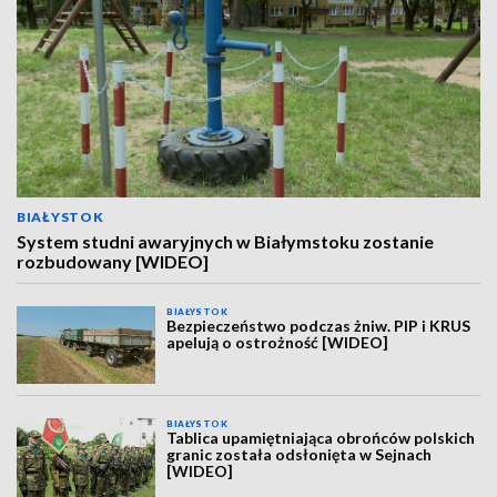
BIAŁYSTOK
System studni awaryjnych w Białymstoku zostanie
rozbudowany [WIDEO]
BIAŁYSTOK
Bezpieczeństwo podczas żniw. PIP i KRUS
apelują o ostrożność [WIDEO]
BIAŁYSTOK
Tablica upamiętniająca obrońców polskich
granic została odsłonięta w Sejnach
[WIDEO]