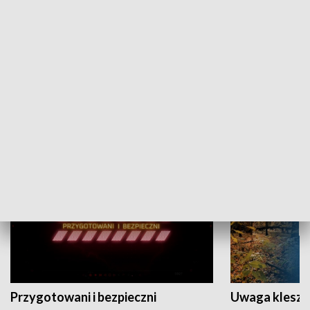
Grajmy Swoje
Białostocki Te
NAUKA I EDUKACJA
Przygotowani i bezpieczni
Uwaga kleszc