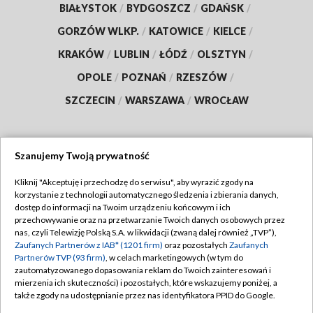
BIAŁYSTOK
/
BYDGOSZCZ
/
GDAŃSK
/
GORZÓW WLKP.
/
KATOWICE
/
KIELCE
/
KRAKÓW
/
LUBLIN
/
ŁÓDŹ
/
OLSZTYN
/
OPOLE
/
POZNAŃ
/
RZESZÓW
/
SZCZECIN
/
WARSZAWA
/
WROCŁAW
Szanujemy Twoją prywatność
Dołącz do nas:
Kliknij "Akceptuję i przechodzę do serwisu", aby wyrazić zgody na
korzystanie z technologii automatycznego śledzenia i zbierania danych,
TVP
dostęp do informacji na Twoim urządzeniu końcowym i ich
Abonament TVP
przechowywanie oraz na przetwarzanie Twoich danych osobowych przez
Regulamin TVP
nas, czyli Telewizję Polską S.A. w likwidacji (zwaną dalej również „TVP”),
Emisja w TVP
Polityka prywatności
Zaufanych Partnerów z IAB* (1201 firm)
oraz pozostałych
Zaufanych
Partnerów TVP (93 firm)
, w celach marketingowych (w tym do
Centrum informacji TVP
Moje zgody
zautomatyzowanego dopasowania reklam do Twoich zainteresowań i
mierzenia ich skuteczności) i pozostałych, które wskazujemy poniżej, a
Naziemna Telewizja Cyfrowa
Pomoc
także zgody na udostępnianie przez nas identyfikatora PPID do Google.
Sklep TVP