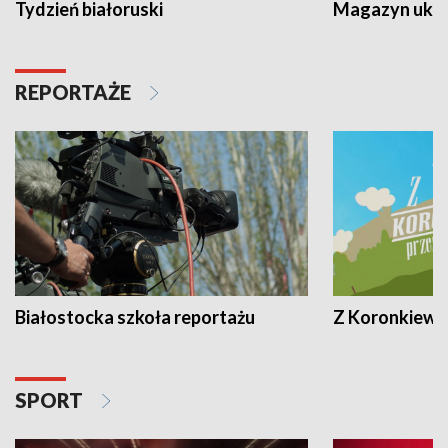
Tydzień białoruski
Magazyn ukra
REPORTAŻE
Białostocka szkoła reportażu
Z Koronkiewic
SPORT