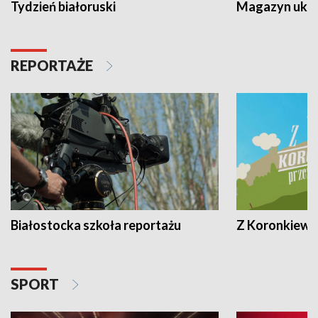
Tydzień białoruski
Magazyn ukra
REPORTAŻE
Białostocka szkoła reportażu
Z Koronkiewic
SPORT