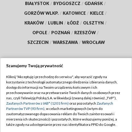
BIAŁYSTOK
/
BYDGOSZCZ
/
GDAŃSK
/
GORZÓW WLKP.
/
KATOWICE
/
KIELCE
/
KRAKÓW
/
LUBLIN
/
ŁÓDŹ
/
OLSZTYN
/
OPOLE
/
POZNAŃ
/
RZESZÓW
/
SZCZECIN
/
WARSZAWA
/
WROCŁAW
Szanujemy Twoją prywatność
Dołącz do nas:
Kliknij "Akceptuję i przechodzę do serwisu", aby wyrazić zgody na
korzystanie z technologii automatycznego śledzenia i zbierania danych,
TVP
dostęp do informacji na Twoim urządzeniu końcowym i ich
Abonament TVP
przechowywanie oraz na przetwarzanie Twoich danych osobowych przez
Regulamin TVP
nas, czyli Telewizję Polską S.A. w likwidacji (zwaną dalej również „TVP”),
Emisja w TVP
Polityka prywatności
Zaufanych Partnerów z IAB* (1201 firm)
oraz pozostałych
Zaufanych
Partnerów TVP (93 firm)
, w celach marketingowych (w tym do
Centrum informacji TVP
Moje zgody
zautomatyzowanego dopasowania reklam do Twoich zainteresowań i
mierzenia ich skuteczności) i pozostałych, które wskazujemy poniżej, a
Naziemna Telewizja Cyfrowa
Pomoc
także zgody na udostępnianie przez nas identyfikatora PPID do Google.
Sklep TVP