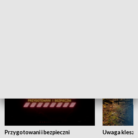
Grajmy Swoje
Białostocki Te
NAUKA I EDUKACJA
Przygotowani i bezpieczni
Uwaga kleszc