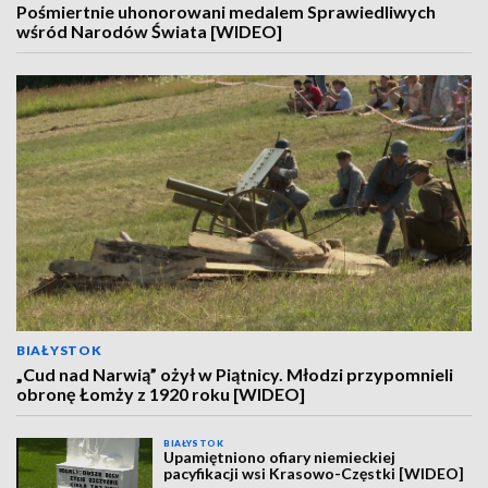
Pośmiertnie uhonorowani medalem Sprawiedliwych
wśród Narodów Świata [WIDEO]
BIAŁYSTOK
„Cud nad Narwią” ożył w Piątnicy. Młodzi przypomnieli
obronę Łomży z 1920 roku [WIDEO]
BIAŁYSTOK
Upamiętniono ofiary niemieckiej
pacyfikacji wsi Krasowo-Częstki [WIDEO]