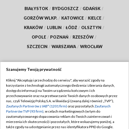
BIAŁYSTOK
/
BYDGOSZCZ
/
GDAŃSK
/
GORZÓW WLKP.
/
KATOWICE
/
KIELCE
/
KRAKÓW
/
LUBLIN
/
ŁÓDŹ
/
OLSZTYN
/
OPOLE
/
POZNAŃ
/
RZESZÓW
/
SZCZECIN
/
WARSZAWA
/
WROCŁAW
Szanujemy Twoją prywatność
Dołącz do nas:
Kliknij "Akceptuję i przechodzę do serwisu", aby wyrazić zgody na
korzystanie z technologii automatycznego śledzenia i zbierania danych,
TVP
dostęp do informacji na Twoim urządzeniu końcowym i ich
Abonament TVP
przechowywanie oraz na przetwarzanie Twoich danych osobowych przez
Regulamin TVP
nas, czyli Telewizję Polską S.A. w likwidacji (zwaną dalej również „TVP”),
Emisja w TVP
Polityka prywatności
Zaufanych Partnerów z IAB* (1201 firm)
oraz pozostałych
Zaufanych
Partnerów TVP (93 firm)
, w celach marketingowych (w tym do
Centrum informacji TVP
Moje zgody
zautomatyzowanego dopasowania reklam do Twoich zainteresowań i
mierzenia ich skuteczności) i pozostałych, które wskazujemy poniżej, a
Naziemna Telewizja Cyfrowa
Pomoc
także zgody na udostępnianie przez nas identyfikatora PPID do Google.