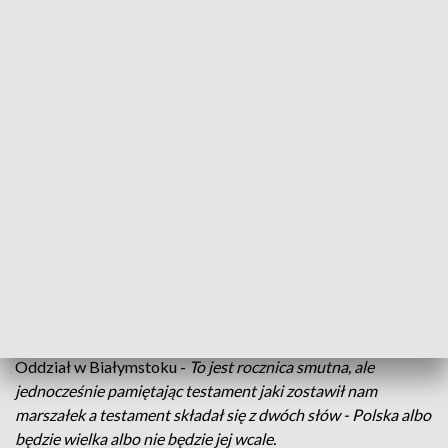
Rocznica śmierci marszałka/ fot. TVP3 Białystok
Wielki wódz, wzór patriotyzmu i służby. Mija
osiemdziesiąt osiem lat od śmierci marszałka
Józefa Piłsudskiego. Dziś (12.05) w Białymstoku
przedstawiciele władz, organizacji i stowarzyszeń
złożyli kwiaty pod pomnikiem marszałka.
Jak mówił Czesław Jakubowicz ze Związku Piłsudczyków,
Oddział w Białymstoku -
To jest rocznica smutna, ale
jednocześnie pamiętając testament jaki zostawił nam
marszałek a testament składał się z dwóch słów - Polska albo
będzie wielka albo nie będzie jej wcale.