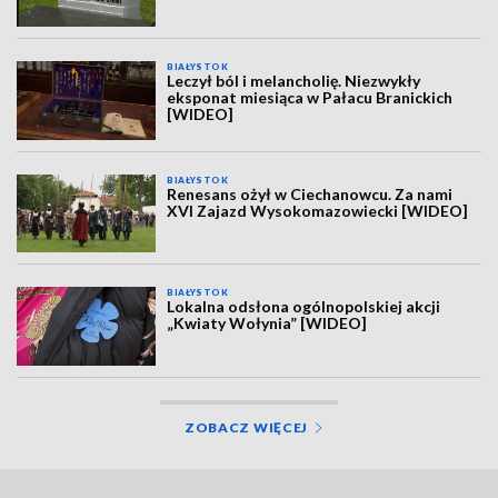
BIAŁYSTOK
Leczył ból i melancholię. Niezwykły
eksponat miesiąca w Pałacu Branickich
[WIDEO]
BIAŁYSTOK
Renesans ożył w Ciechanowcu. Za nami
XVI Zajazd Wysokomazowiecki [WIDEO]
BIAŁYSTOK
Lokalna odsłona ogólnopolskiej akcji
„Kwiaty Wołynia” [WIDEO]
ZOBACZ WIĘCEJ