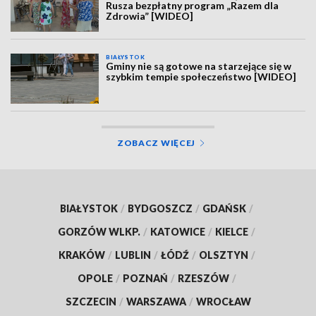
Rusza bezpłatny program „Razem dla
Zdrowia” [WIDEO]
BIAŁYSTOK
Gminy nie są gotowe na starzejące się w
szybkim tempie społeczeństwo [WIDEO]
ZOBACZ WIĘCEJ
BIAŁYSTOK
/
BYDGOSZCZ
/
GDAŃSK
/
GORZÓW WLKP.
/
KATOWICE
/
KIELCE
/
KRAKÓW
/
LUBLIN
/
ŁÓDŹ
/
OLSZTYN
/
OPOLE
/
POZNAŃ
/
RZESZÓW
/
SZCZECIN
/
WARSZAWA
/
WROCŁAW