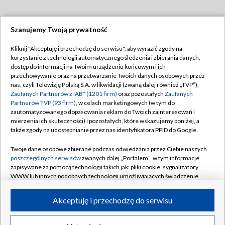
Szanujemy Twoją prywatność
Dołącz do nas:
Kliknij "Akceptuję i przechodzę do serwisu", aby wyrazić zgody na
korzystanie z technologii automatycznego śledzenia i zbierania danych,
TVP
dostęp do informacji na Twoim urządzeniu końcowym i ich
Abonament TVP
przechowywanie oraz na przetwarzanie Twoich danych osobowych przez
Regulamin TVP
nas, czyli Telewizję Polską S.A. w likwidacji (zwaną dalej również „TVP”),
Emisja w TVP
Polityka prywatności
Zaufanych Partnerów z IAB* (1201 firm)
oraz pozostałych
Zaufanych
Partnerów TVP (93 firm)
, w celach marketingowych (w tym do
Centrum informacji TVP
Moje zgody
zautomatyzowanego dopasowania reklam do Twoich zainteresowań i
mierzenia ich skuteczności) i pozostałych, które wskazujemy poniżej, a
Naziemna Telewizja Cyfrowa
Pomoc
także zgody na udostępnianie przez nas identyfikatora PPID do Google.
Sklep TVP
Biuro reklamy
Twoje dane osobowe zbierane podczas odwiedzania przez Ciebie naszych
Rada Programowa
Kontakt
poszczególnych serwisów
zwanych dalej „Portalem”, w tym informacje
zapisywane za pomocą technologii takich jak: pliki cookie, sygnalizatory
System NOS
WWW lub innych podobnych technologii umożliwiających świadczenie
dopasowanych i bezpiecznych usług, personalizację treści oraz reklam,
Informacje o nadawcy
Kanały
udostępnianie funkcji mediów społecznościowych oraz analizowanie
Akceptuję i przechodzę do serwisu
ruchu w Internecie.
Program dla prasy
©2026 Telewizja Polska S.A. w likwidacji
Biuro Reklamy
Twoje dane osobowe zbierane podczas odwiedzania przez Ciebie