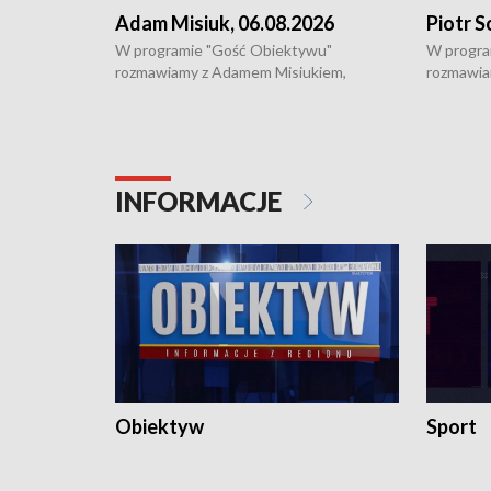
Adam Misiuk, 06.08.2026
Piotr S
W programie "Gość Obiektywu"
W progra
rozmawiamy z Adamem Misiukiem,
rozmawia
podlaskim wojewódzkim konserwatorem
Towarzys
zabytków o kondycji zabytków w regionie
wsparcia 
i naborze wniosków na prace
działani
konserwatorskie.
Pokrzywd
INFORMACJE
Obiektyw
Sport