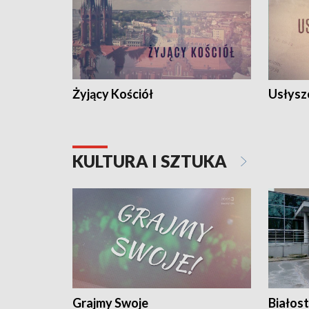
Żyjący Kościół
Usłysz
KULTURA I SZTUKA
Grajmy Swoje
Białost