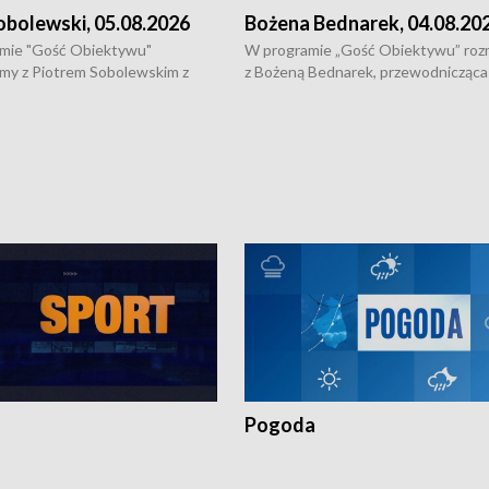
obolewski, 05.08.2026
Bożena Bednarek, 04.08.20
mie "Gość Obiektywu"
W programie „Gość Obiektywu” ro
my z Piotrem Sobolewskim z
z Bożeną Bednarek, przewodnicząca
twa Amickus o możliwościach
Białostockiej Rady Seniorów, o walc
osób dotkniętych przemocą i
samotnością, pomysłach na to jak
u Ośrodka Pomocy Osobom
wyciągać osoby starsze z domów i j
zonym Przestępstwem.
ważne jest to by nie były same.
Pogoda