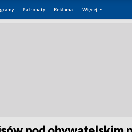
ogramy
Patronaty
Reklama
Więcej
isów pod obywatelskim 