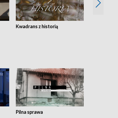
Z
Kwadrans z historią
Kartki z kal
Pilna sprawa