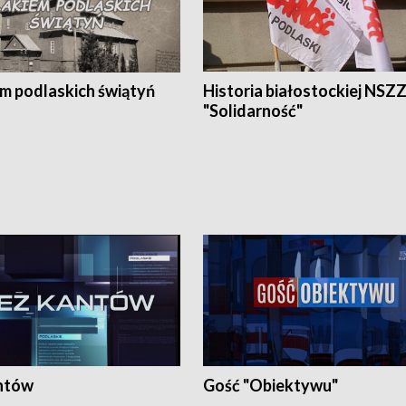
em podlaskich świątyń
Historia białostockiej NSZ
"Solidarność"
ntów
Gość "Obiektywu"