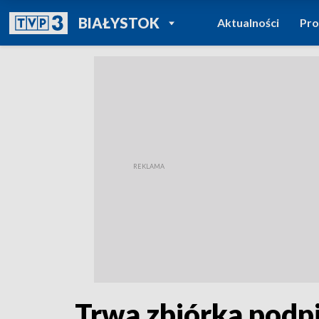
POWRÓT DO
BIAŁYSTOK
Aktualności
Pr
TVP REGIONY
Trwa zbiórka podp