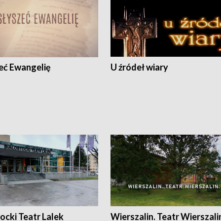
eć Ewangelię
U źródeł wiary
ocki Teatr Lalek
Wierszalin. Teatr Wierszali