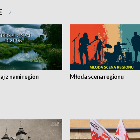
E
j z nami region
Młoda scena regionu