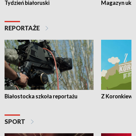
Tydzień białoruski
Magazyn ukra
REPORTAŻE
Białostocka szkoła reportażu
Z Koronkiewic
SPORT