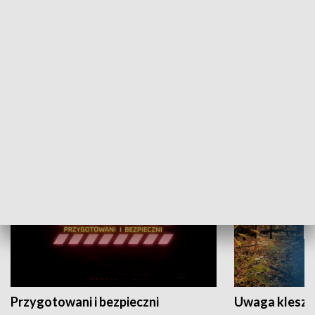
Grajmy Swoje
Białostocki Te
NAUKA I EDUKACJA
Przygotowani i bezpieczni
Uwaga kleszc