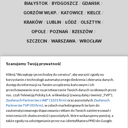
BIAŁYSTOK
/
BYDGOSZCZ
/
GDAŃSK
/
GORZÓW WLKP.
/
KATOWICE
/
KIELCE
/
KRAKÓW
/
LUBLIN
/
ŁÓDŹ
/
OLSZTYN
/
OPOLE
/
POZNAŃ
/
RZESZÓW
/
SZCZECIN
/
WARSZAWA
/
WROCŁAW
Szanujemy Twoją prywatność
Dołącz do nas:
Kliknij "Akceptuję i przechodzę do serwisu", aby wyrazić zgody na
korzystanie z technologii automatycznego śledzenia i zbierania danych,
TVP
dostęp do informacji na Twoim urządzeniu końcowym i ich
Abonament TVP
przechowywanie oraz na przetwarzanie Twoich danych osobowych przez
Regulamin TVP
nas, czyli Telewizję Polską S.A. w likwidacji (zwaną dalej również „TVP”),
Emisja w TVP
Polityka prywatności
Zaufanych Partnerów z IAB* (1201 firm)
oraz pozostałych
Zaufanych
Partnerów TVP (93 firm)
, w celach marketingowych (w tym do
Centrum informacji TVP
Moje zgody
zautomatyzowanego dopasowania reklam do Twoich zainteresowań i
mierzenia ich skuteczności) i pozostałych, które wskazujemy poniżej, a
Naziemna Telewizja Cyfrowa
Pomoc
także zgody na udostępnianie przez nas identyfikatora PPID do Google.
Sklep TVP