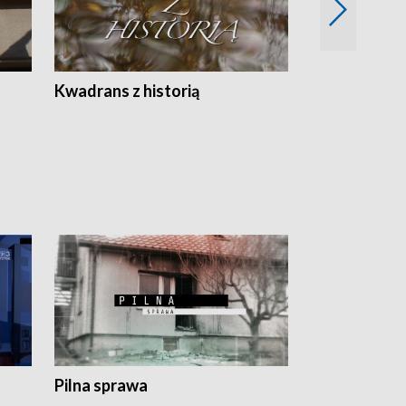
Z
Kwadrans z historią
Kartki z kal
Pilna sprawa