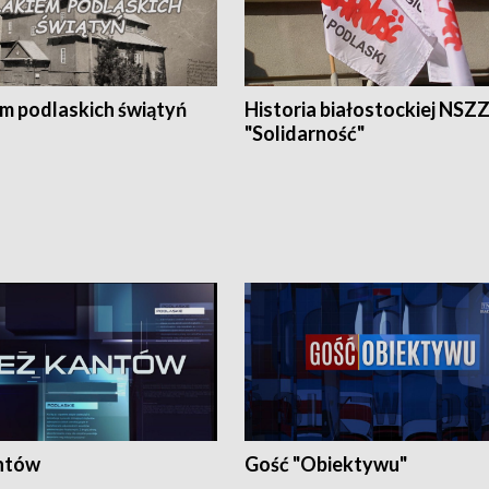
em podlaskich świątyń
Historia białostockiej NSZ
"Solidarność"
ntów
Gość "Obiektywu"