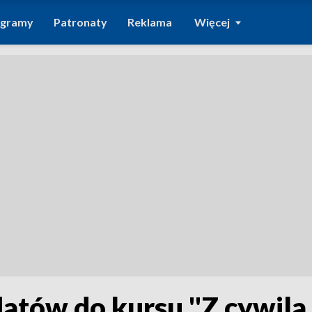
ogramy
Patronaty
Reklama
Więcej
atów do kursu ''Z cywila