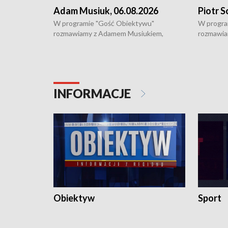
Adam Musiuk, 06.08.2026
Piotr S
W programie "Gość Obiektywu"
W progra
rozmawiamy z Adamem Musiukiem,
rozmawia
podlaskim wojewódzkim konserwatorem
Towarzys
zabytków o kondycji zabytków w regionie
wsparcia 
i naborze wniosków na prace
działani
konserwatorskie.
Pokrzywd
INFORMACJE
Obiektyw
Sport