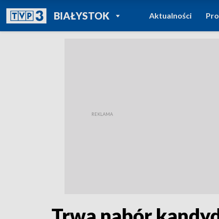
POWRÓT DO
BIAŁYSTOK
Aktualności
Pr
TVP REGIONY
Trwa nabór kandyd