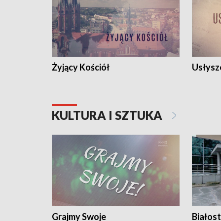
Żyjący Kościół
Usłysz
KULTURA I SZTUKA
Grajmy Swoje
Białost