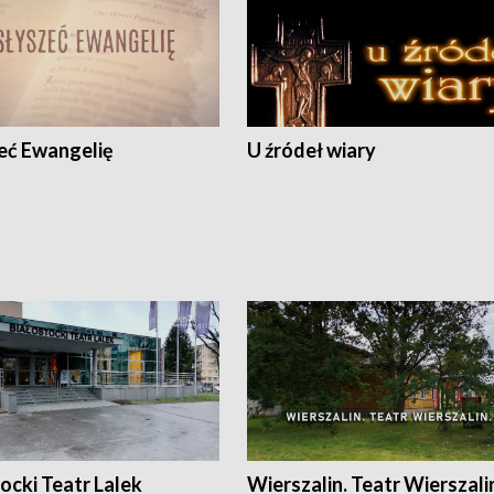
eć Ewangelię
U źródeł wiary
ocki Teatr Lalek
Wierszalin. Teatr Wierszali