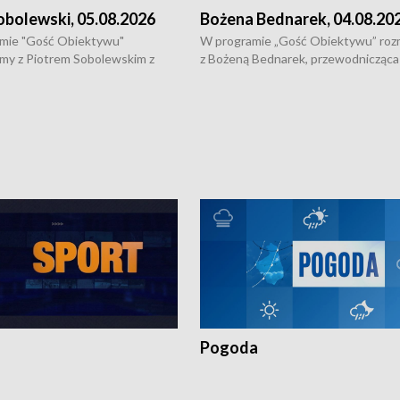
obolewski, 05.08.2026
Bożena Bednarek, 04.08.20
mie "Gość Obiektywu"
W programie „Gość Obiektywu” ro
my z Piotrem Sobolewskim z
z Bożeną Bednarek, przewodnicząca
twa Amickus o możliwościach
Białostockiej Rady Seniorów, o walc
osób dotkniętych przemocą i
samotnością, pomysłach na to jak
u Ośrodka Pomocy Osobom
wyciągać osoby starsze z domów i j
zonym Przestępstwem.
ważne jest to by nie były same.
Pogoda