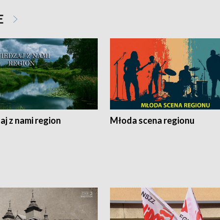
E
j z nami region
Młoda scena regionu