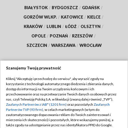
BIAŁYSTOK
/
BYDGOSZCZ
/
GDAŃSK
/
GORZÓW WLKP.
/
KATOWICE
/
KIELCE
/
KRAKÓW
/
LUBLIN
/
ŁÓDŹ
/
OLSZTYN
/
OPOLE
/
POZNAŃ
/
RZESZÓW
/
SZCZECIN
/
WARSZAWA
/
WROCŁAW
Szanujemy Twoją prywatność
Dołącz do nas:
Kliknij "Akceptuję i przechodzę do serwisu", aby wyrazić zgody na
korzystanie z technologii automatycznego śledzenia i zbierania danych,
TVP
dostęp do informacji na Twoim urządzeniu końcowym i ich
Abonament TVP
przechowywanie oraz na przetwarzanie Twoich danych osobowych przez
Regulamin TVP
nas, czyli Telewizję Polską S.A. w likwidacji (zwaną dalej również „TVP”),
Emisja w TVP
Polityka prywatności
Zaufanych Partnerów z IAB* (1201 firm)
oraz pozostałych
Zaufanych
Partnerów TVP (93 firm)
, w celach marketingowych (w tym do
Centrum informacji TVP
Moje zgody
zautomatyzowanego dopasowania reklam do Twoich zainteresowań i
mierzenia ich skuteczności) i pozostałych, które wskazujemy poniżej, a
Naziemna Telewizja Cyfrowa
Pomoc
także zgody na udostępnianie przez nas identyfikatora PPID do Google.