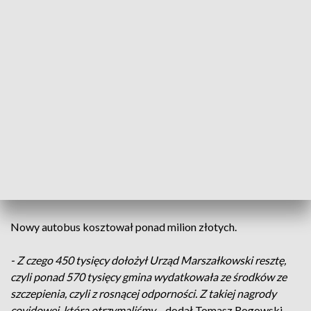
- Mamy wprawdzie 2 autobusy, ale jeden z nich ma już 21 lat
eksploatowany na naszym terenie często się psuje. Dlatego
był bardzo, bardzo potrzebny ten autobus dla naszych dzieci
–
mówił Tomasz Rogowski, wójt Filipowa.
Nowy autobus będzie pokonywał 130 kilometrów dziennie.
- Osobiście bardzo lubię tego typu inwestycje jak autobus,
bezpieczeństwo dzieci, poza tym jest ładny i się wszyscy
cieszą
– mówiła Wiesława Burnos, zarząd województwa
podlaskiego.
Nowy autobus kosztował ponad milion złotych.
- Z czego 450 tysięcy dołożył Urząd Marszałkowski resztę,
czyli ponad 570 tysięcy gmina wydatkowała ze środków ze
szczepienia, czyli z rosnącej odporności. Z takiej nagrody
covidowej, którą otrzymaliśmy
– dodał Tomasz Rogowski,