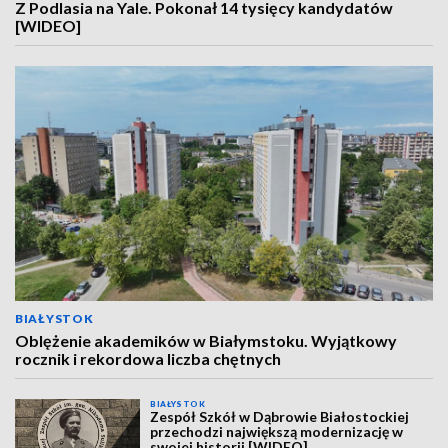
Z Podlasia na Yale. Pokonał 14 tysięcy kandydatów
[WIDEO]
BIAŁYSTOK
Oblężenie akademików w Białymstoku. Wyjątkowy
rocznik i rekordowa liczba chętnych
BIAŁYSTOK
Zespół Szkół w Dąbrowie Białostockiej
przechodzi największą modernizację w
swojej historii [WIDEO]