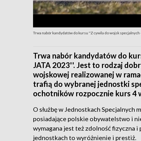
Trwa nabór kandydatów do kursu ''Z cywila do wojsk specjalnych -
Trwa nabór kandydatów do kursu
JATA 2023''. Jest to rodzaj dob
wojskowej realizowanej w ramac
trafią do wybranej jednostki sp
ochotników rozpocznie kurs 4 w
O służbę w Jednostkach Specjalnych m
posiadające polskie obywatelstwo i ni
wymagana jest też zdolność fizyczna i
jednostkach to wyróżnienie i prestiż.