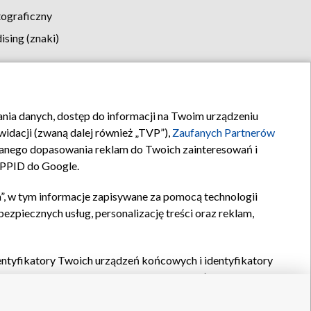
tograficzny
sing (znaki)
klamy
Kontakt
rania danych, dostęp do informacji na Twoim urządzeniu
idacji (zwaną dalej również „TVP”),
Zaufanych Partnerów
anego dopasowania reklam do Twoich zainteresowań i
a PPID do Google.
”, w tym informacje zapisywane za pomocą technologii
zpiecznych usług, personalizację treści oraz reklam,
identyfikatory Twoich urządzeń końcowych i identyfikatory
P,
Zaufanych Partnerów z IAB
oraz pozostałych
Zaufanych
 wyboru podstawowych reklam, wyboru spersonalizowanych
ch treści, pomiaru wydajności reklam, pomiaru wydajności