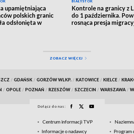
TOK
BIAŁYSTOK
ca upamiętniająca
Kontrole na granicy z 
ców polskich granic
do 1 października. P
ła odsłonięta w
rosnąca presja migracy
ch [WIDEO]
[WIDEO]
ZOBACZ WIĘCEJ
SZCZ
/
GDAŃSK
/
GORZÓW WLKP.
/
KATOWICE
/
KIELCE
/
KRA
N
/
OPOLE
/
POZNAŃ
/
RZESZÓW
/
SZCZECIN
/
WARSZAWA
/
W
Dołącz do nas:
Centrum informacji TVP
Naziemna
Informacje o nadawcy
Program d