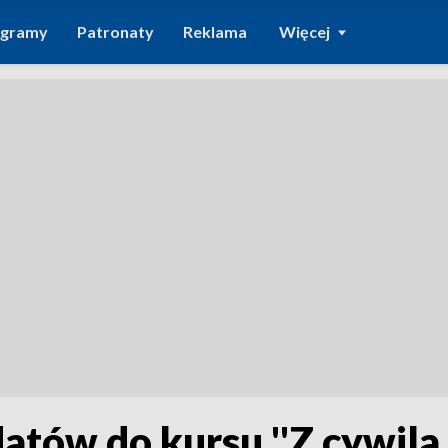
ogramy
Patronaty
Reklama
Więcej
atów do kursu ''Z cywila