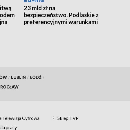
BIAŁYSTOK
Litwą
23 mld zł na
owodem
bezpieczeństwo. Podlaskie z
jna
preferencyjnymi warunkami
wsparcia [WIDEO]
KÓW
/
LUBLIN
/
ŁÓDŹ
/
ROCŁAW
 Telewizja Cyfrowa
Sklep TVP
la prasy