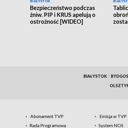
BIAŁYSTOK
BIAŁYS
Bezpieczeństwo podczas
Tabli
żniw. PIP i KRUS apelują o
obroń
ostrożność [WIDEO]
zosta
Sejna
BIAŁYSTOK
/
BYDGO
OLSZTY
Abonament TVP
Emisja w TVP
Rada Programowa
System NOS