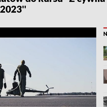
 2023''
N