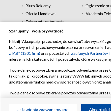
Biuro Reklamy
Ogłoszenie pr
Oferta Handlowa
Akademia Tele
Telegazeta ogłoszenia
Szanujemy Twoją prywatność
Regulamin TVP
Kliknij "Akceptuję i przechodzę do serwisu", aby wyrazić zg
końcowym i ich przechowywanie oraz na przetwarzanie Twoich
z IAB* (1201 firm)
oraz pozostałych
Zaufanych Partnerów T
mierzenia ich skuteczności) i pozostałych, które wskazujemy
Twoje dane osobowe zbierane podczas odwiedzania przez 
takich jak: pliki cookie, sygnalizatory WWW lub innych pod
udostępnianie funkcji mediów społecznościowych oraz anali
Twoje dane osobowe zbierane podczas odwiedzania przez 
plików cookie, informacje o Twoich wyszukiwaniach w serwi
Partnerów TVP
dla realizacji następujących celów i funkc
Ustawienia zaawansowane
Akceptuję i
reklam, tworzenia profilu spersonalizowanych reklam, tworz