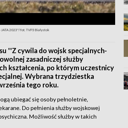
 JATA 2023''/ fot. TVP3 Białystok
 ''Z cywila do wojsk specjalnych-
rowolnej zasadniczej służby
h kształcenia, po którym uczestnicy
ecjalnej. Wybrana trzydziestka
rześnia tego roku.
ogą ubiegać się osoby pełnoletnie,
ekarane. Do pełnienia służby wojskowej
 psychiczna. Możliwość służby w takich