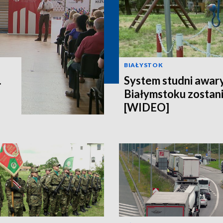
BIAŁYSTOK
.
System studni awar
Białymstoku zostan
[WIDEO]