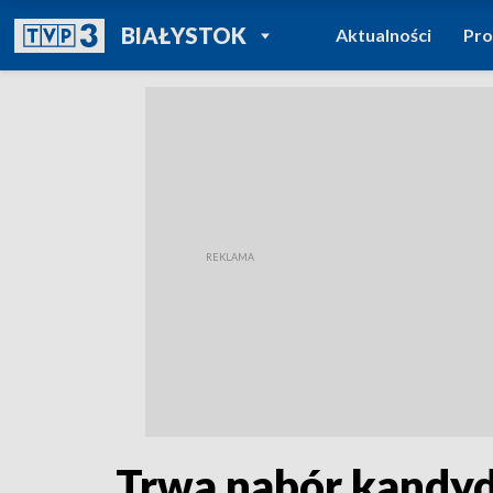
POWRÓT DO
BIAŁYSTOK
Aktualności
Pr
TVP REGIONY
Trwa nabór kandyd