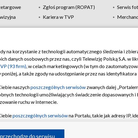
zetargowe
Zgłoś program (ROPAT)
Serwis fo
wizyjna
Kariera w TVP
Merchandi
Polityka prywatności
Moje zgody
Pomoc
Biuro re
ody na korzystanie z technologii automatycznego śledzenia i zbie
 danych osobowych przez nas, czyli Telewizję Polską S.A. w likw
VP (93 firm)
, w celach marketingowych (w tym do zautomatyzow
 poniżej, a także zgody na udostępnianie przez nas identyfikator
Ciebie naszych
poszczególnych serwisów
zwanych dalej „Portalem
obnych technologii umożliwiających świadczenie dopasowanych i be
zowanie ruchu w Internecie.
Ciebie
poszczególnych serwisów
na Portalu, takie jak adresy IP, 
sach Portalu czy historia odwiedzin będą przetwarzane przez TV
ji: przechowywania informacji na urządzeniu lub dostęp do nich,
©2026 Telewizja Polska S.A. w likwidacji
 przechodzę do serwisu
enia profilu spersonalizowanych treści, wyboru spersonalizowany